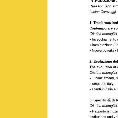
INTRODUZIONE /
Paesaggi socialm
Lucina Caravaggi
1.
Trasformazioni
Contemporary soc
Cristina Imbroglini
•
Invecchiamento /
•
Immigrazione / I
•
Nuove povertà / 
2.
Evoluzione del
The evolution of 
Cristina Imbroglini
•
Finanziamenti, s
increase in italy
•
Utenti in italia e
3.
Specificità di 
Cristina Imbroglini
•
Rapporto istituzi
institutions and v