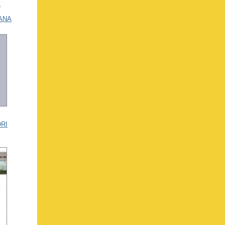
À
ANA
RI