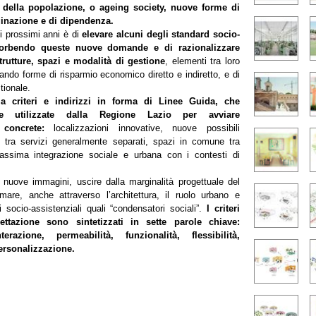
 della popolazione, o ageing society, nuove forme di
ginazione e di dipendenza.
i prossimi anni è di
elevare alcuni degli standard socio-
ssorbendo queste nuove domande e di razionalizzare
rutture, spazi e modalità di gestione
, elementi tra loro
cando forme di risparmio economico diretto e indiretto, e di
tionale.
ia criteri e indirizzi in forma di Linee Guida, che
re utilizzate dalla Regione Lazio per avviare
 concrete:
localizzazioni innovative, nuove possibili
e tra servizi generalmente separati, spazi in comune tra
massima integrazione sociale e urbana con i contesti di
 nuove immagini, uscire dalla marginalità progettuale del
mare, anche attraverso l’architettura, il ruolo urbano e
i socio-assistenziali quali “condensatori sociali”.
I criteri
gettazione sono sintetizzati in sette parole chiave:
nterazione, permeabilità, funzionalità, flessibilità,
personalizzazione.