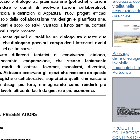
Sicurezza, coe
ccio e dialogo tra pianificazione (politiche) e azioni
vitalità nella
ndere e quindi di evolvere (azioni collaborative).
ricostruzione dei
cora le definizioni di Appadurai, nuovi progetti efficaci
abruzzesi
solo dalla
collaborazione tra design e pianificazione
,
ogetti e scopi collettivi, vantaggi a lungo termine, contesti
 del singolo progetto.
a tenta quindi di stabilire un dialogo tra queste due
i, che dialogano poco sul campo degli interventi rivolti
 nel nostro paese.
Paesaggi
ato differenti tentativi di convivenza, dialogo,
dell’archeologi
, scambio, cooperazione, che stanno lentamente
invisibile.
modi di abitare, lavorare, spostarsi, divertirsi,
Il caso del dist
Portuense
e. Abbiamo osservato gli spazi che nascono da queste
ogiche e collaborative, soprattutto quelli che nascono
 i disagi più forti, immaginando come renderli più
tevoli, attraenti, facili da gestire e più economici.
 / PRESENTATIONS
no
PROGETTI
COLLABORATI
CONTRASTO 