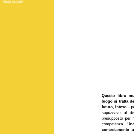
[RSS] (IBIDEM)
Questo libro mu
luogo si tratta d
futuro,
inteso
– p
sopravvive al di
presupposto per r
competenza.
Uno 
concretamente u