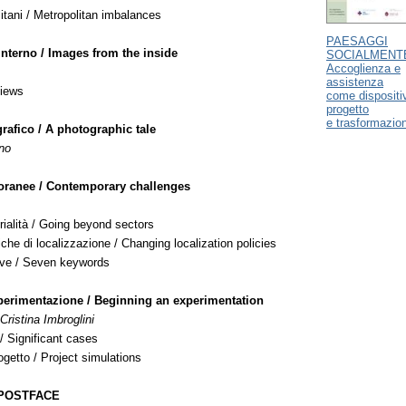
litani / Metropolitan imbalances
PAESAGGI
interno / Images from the inside
SOCIALMENTE
Accoglienza e
assistenza
views
come dispositiv
progetto
e trasformazio
rafico / A photographic tale
no
oranee / Contemporary challenges
rialità / Going beyond sectors
iche di localizzazione / Changing localization policies
ave / Seven keywords
perimentazione / Beginning an experimentation
Cristina Imbroglini
 / Significant cases
ogetto / Project simulations
 POSTFACE