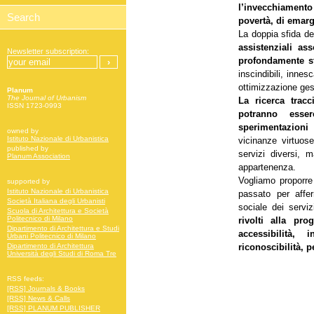
l’invecchiamento
povertà, di emar
La doppia sfida de
assistenziali a
Newsletter subscription:
profondamente st
inscindibili, innes
ottimizzazione ges
Planum
The Journal of Urbanism
La ricerca tracc
ISSN 1723-0993
potranno esse
sperimentazioni
owned by
Istituto Nazionale di Urbanistica
vicinanze virtuos
published by
servizi diversi, 
Planum Association
appartenenza.
Vogliamo proporre
supported by
Istituto Nazionale di Urbanistica
passato per affer
Società Italiana degli Urbanisti
sociale dei serviz
Scuola di Architettura e Società
Politecnico di Milano
rivolti alla pro
Dipartimento di Architettura e Studi
accessibilità, i
Urbani Politecnico di Milano
riconoscibilità, 
Dipartimento di Architettura
Università degli Studi di Roma Tre
RSS feeds:
[RSS] Journals & Books
[RSS] News & Calls
[RSS] PLANUM PUBLISHER