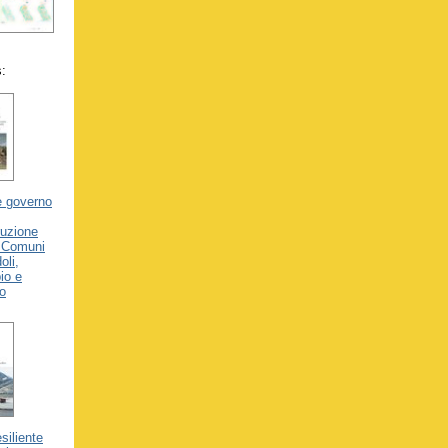
s:
e governo
ruzione
i Comuni
oli,
io e
o
siliente