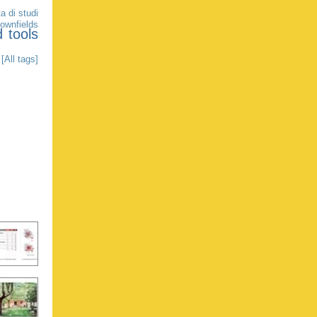
a di studi
rownfields
d
tools
[All tags]