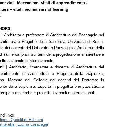
stenziali. Meccanismi vitali di apprendimento /
nters – vital mechanisms of learning
i
HORS:
 |
Architetto e professore di Architettura del Paesaggio nel
chitettura e Progetto della Sapienza, Università di Roma.
o dei docenti del Dottorato in Paesaggio e Ambiente della
di numerosi piani sui temi della progettazione ambientale e
ello nazionale e internazionale.
ni |
Architetto, ricercatore e docente di Architettura del
partimento di Architettura e Progetto della Sapienza,
ma. Membro del Collegio dei docenti del Dottorato in
nte della Sapienza. Esperta in progettazione paesistica e
ecipato a ricerche e progetti nazionali e internazionali.
nd links
ibro | Quodlibet Edizioni
te utili | Lucina Caravaggi