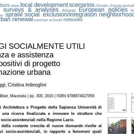
local development
scenarios
rbors
news
climate change
giornat
n
surveys & analyses
European policies
dottorati
b
sprawl
social exclusion/integration
neighborhoo
es
rban renewal
networks
summer schools
I SOCIALMENTE UTILI
za e assistenza
ositivi di progetto
rmazione urbana
i, Cristina Imbroglini
libet, Macerata | pp. 300, 2016 | ISBN 9788874627059
i Architettura e Progetto della Sapienza Università di
una ricerca finalizzata a innovare le strutture che
i socio-assistenziali nella Regione Lazio.
 dalla costante crescita di nuove domande rivolte al
izi socio-assistenziali, in rapporto a fenomeni quali