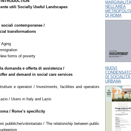
 INTRODUCTION
MARGINALIT
NELL'AREA
ente utili Socially Useful Landscapes
METROPOLIT
DI ROMA
 sociali contemporanee /
ial transformations
 Aging
mmigration
New forms of poverty
NUOVI
la domanda e offerta di assistenza /
CONDENSATO
offer and demand in social care services
DI SOCIALITÀ
URBANA
trutture e operatori / Investments, facilities and operators
 Lazio / Users in Italy and Lazio
Roma / Rome’s specificity
oni pubbliche/volontariato / The relationship between public
olunteerism