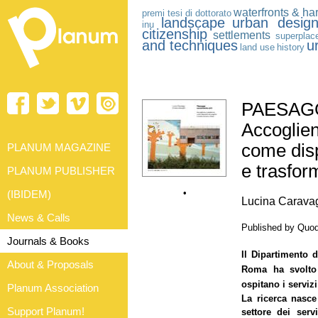
waterfronts & ha
premi tesi di dottorato
landscape
urban desig
inu
citizenship
settlements
superplac
and techniques
u
land use
history
PAESAGG
Accoglien
come disp
PLANUM MAGAZINE
e trasfo
PLANUM PUBLISHER
•
(IBIDEM)
Lucina Caravagg
News & Calls
Published by Quod
Journals & Books
Il Dipartimento d
About & Proposals
Roma ha svolto 
ospitano i serviz
Planum Association
La ricerca nasce
Support Planum!
settore dei serv