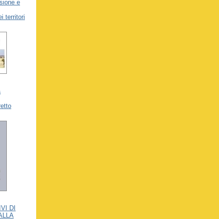
sione e
 territori
a
retto
VI DI
ALLA