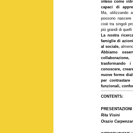
inteso come intre
capaci di appre
Ma, utilizzando an
possono nascere 
cioè tra singoli pr
più grandi di quelli
La nostra ricerc
famiglie di azion
al sociale,
almeno
Abbiamo osserv
collaborazione
trasformando i 
conoscere, crear
nuove forme dial
per contrastare
funzionali, confor
CONTENTS:
PRESENTAZIONI
Rita Visini
Orazio Carpenza