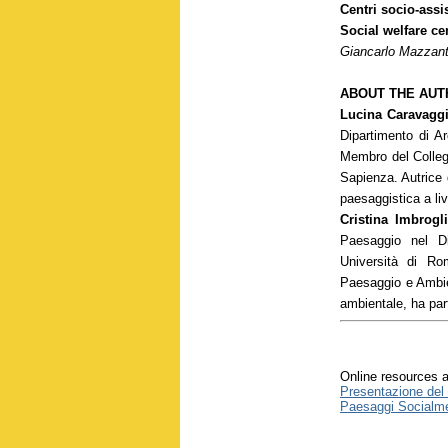
Centri socio-assi
Social welfare ce
Giancarlo Mazzant
ABOUT THE AUT
Lucina Caravaggi
Dipartimento di Ar
Membro del Collegi
Sapienza. Autrice 
paesaggistica a liv
Cristina Imbrogli
Paesaggio nel Di
Università di Ro
Paesaggio e Ambie
ambientale, ha part
Online resources a
Presentazione del l
Paesaggi Socialmen