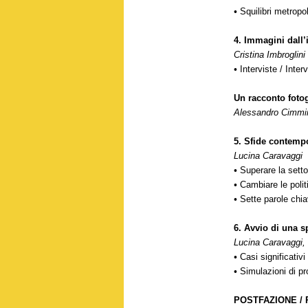
•
Squilibri metropo
4.
Immagini dall’
Cristina Imbroglini
•
Interviste / Inter
Un racconto fotog
Alessandro Cimmi
5.
Sfide contemp
Lucina Caravaggi
•
Superare la setto
•
Cambiare le polit
•
Sette parole chi
6.
Avvio di una s
Lucina Caravaggi, 
•
Casi significativi
•
Simulazioni di pr
POSTFAZIONE /