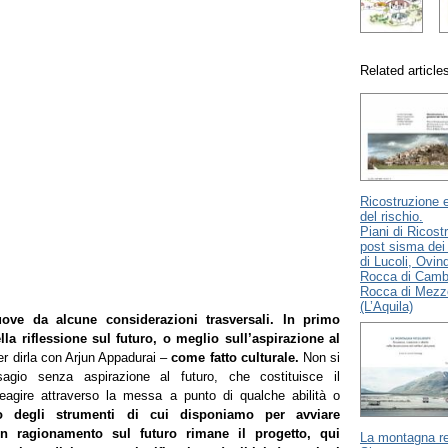
Related article
Ricostruzione 
del rischio.
Piani di Ricost
post sisma de
di Lucoli, Ovind
Rocca di Camb
Rocca di Mezz
(L’Aquila)
ove da alcune considerazioni trasversali.
In primo
ella riflessione sul futuro,
o meglio sull’aspirazione al
er dirla con Arjun Appadurai –
come fatto culturale.
Non si
sagio senza aspirazione al futuro, che costituisce il
eagire attraverso la messa a punto di qualche abilità o
degli strumenti di cui disponiamo per avviare
n ragionamento sul futuro rimane il progetto, qui
La montagna re