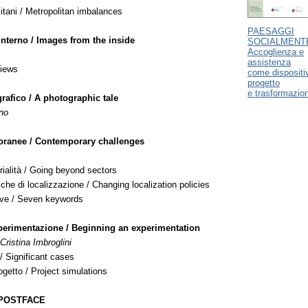
litani / Metropolitan imbalances
PAESAGGI
interno / Images from the inside
SOCIALMENTE
Accoglienza e
assistenza
views
come dispositiv
progetto
e trasformazio
rafico / A photographic tale
no
oranee / Contemporary challenges
rialità / Going beyond sectors
iche di localizzazione / Changing localization policies
ave / Seven keywords
perimentazione / Beginning an experimentation
Cristina Imbroglini
 / Significant cases
ogetto / Project simulations
 POSTFACE