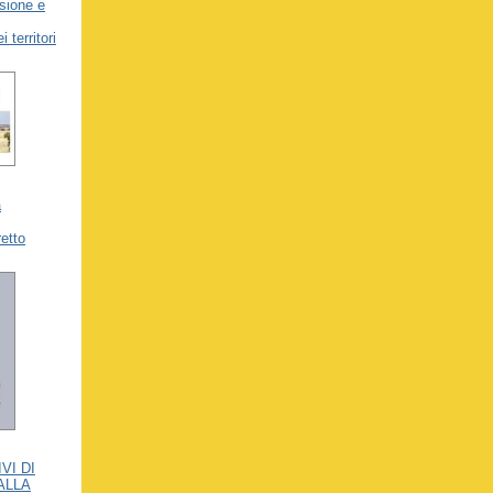
sione e
 territori
a
retto
VI DI
ALLA