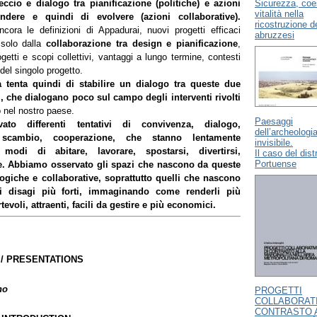
Sicurezza, coe
ccio e dialogo tra pianificazione (politiche) e azioni
vitalità nella
ndere e quindi di evolvere (azioni collaborative).
ricostruzione dei
cora le definizioni di Appadurai, nuovi progetti efficaci
abruzzesi
solo dalla
collaborazione tra design e pianificazione
,
ogetti e scopi collettivi, vantaggi a lungo termine, contesti
 del singolo progetto.
a tenta quindi di stabilire un dialogo tra queste due
i, che dialogano poco sul campo degli interventi rivolti
 nel nostro paese.
Paesaggi
ato differenti tentativi di convivenza, dialogo,
dell’archeologi
, scambio, cooperazione, che stanno lentamente
invisibile.
modi di abitare, lavorare, spostarsi, divertirsi,
Il caso del dist
Portuense
e. Abbiamo osservato gli spazi che nascono da queste
ogiche e collaborative, soprattutto quelli che nascono
 i disagi più forti, immaginando come renderli più
tevoli, attraenti, facili da gestire e più economici.
 / PRESENTATIONS
no
PROGETTI
COLLABORATI
CONTRASTO 