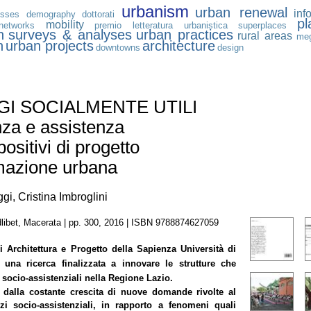
urbanism
urban renewal
inf
esses
demography
dottorati
pl
mobility
networks
premio letteratura urbanistica
superplaces
n
surveys & analyses
urban practices
rural areas
meg
n
urban projects
architecture
downtowns
design
I SOCIALMENTE UTILI
za e assistenza
ositivi di progetto
rmazione urbana
i, Cristina Imbroglini
libet, Macerata | pp. 300, 2016 | ISBN 9788874627059
i Architettura e Progetto della Sapienza Università di
una ricerca finalizzata a innovare le strutture che
i socio-assistenziali nella Regione Lazio.
 dalla costante crescita di nuove domande rivolte al
izi socio-assistenziali, in rapporto a fenomeni quali