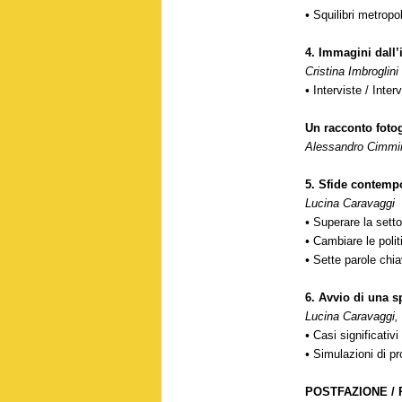
•
Squilibri metropo
4.
Immagini dall’
Cristina Imbroglini
•
Interviste / Inter
Un racconto fotog
Alessandro Cimmi
5.
Sfide contemp
Lucina Caravaggi
•
Superare la setto
•
Cambiare le polit
•
Sette parole chi
6.
Avvio di una s
Lucina Caravaggi, 
•
Casi significativi
•
Simulazioni di pr
POSTFAZIONE /