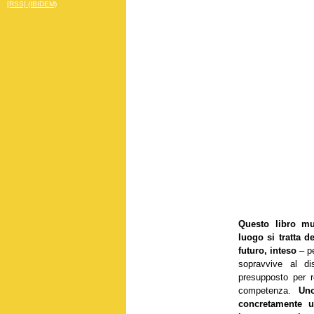
[RSS] (IBIDEM)
Questo libro mu
luogo si tratta d
futuro,
inteso
– p
sopravvive al di
presupposto per r
competenza.
Uno 
concretamente u