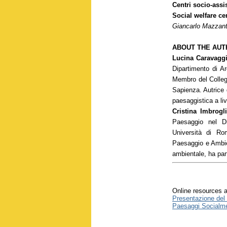
Centri socio-assi
Social welfare ce
Giancarlo Mazzant
ABOUT THE AUT
Lucina Caravaggi
Dipartimento di Ar
Membro del Collegi
Sapienza. Autrice 
paesaggistica a liv
Cristina Imbrogli
Paesaggio nel Di
Università di Ro
Paesaggio e Ambie
ambientale, ha part
Online resources a
Presentazione del l
Paesaggi Socialmen