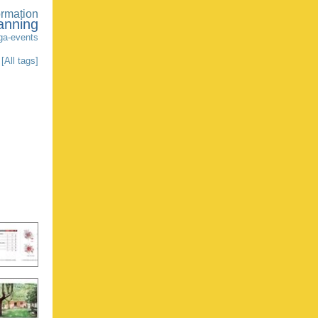
ormation
anning
a-events
[All tags]