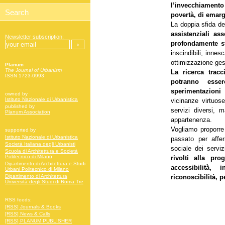
l’invecchiamento
povertà, di emar
La doppia sfida de
assistenziali a
Newsletter subscription:
profondamente st
inscindibili, innes
ottimizzazione ges
Planum
The Journal of Urbanism
La ricerca tracc
ISSN 1723-0993
potranno esse
sperimentazioni
owned by
Istituto Nazionale di Urbanistica
vicinanze virtuos
published by
servizi diversi, 
Planum Association
appartenenza.
Vogliamo proporre
supported by
Istituto Nazionale di Urbanistica
passato per affer
Società Italiana degli Urbanisti
sociale dei serviz
Scuola di Architettura e Società
Politecnico di Milano
rivolti alla pro
Dipartimento di Architettura e Studi
accessibilità, i
Urbani Politecnico di Milano
riconoscibilità, 
Dipartimento di Architettura
Università degli Studi di Roma Tre
RSS feeds:
[RSS] Journals & Books
[RSS] News & Calls
[RSS] PLANUM PUBLISHER