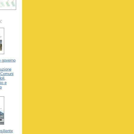
s:
e governo
ruzione
i Comuni
oli,
io e
o
siliente