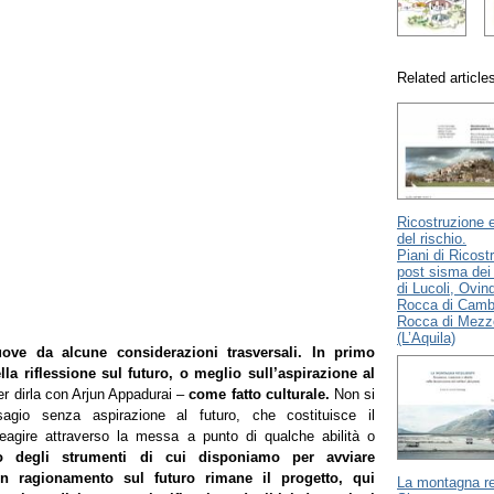
Related article
Ricostruzione 
del rischio.
Piani di Ricost
post sisma de
di Lucoli, Ovind
Rocca di Camb
Rocca di Mezz
(L’Aquila)
ove da alcune considerazioni trasversali.
In primo
ella riflessione sul futuro,
o meglio sull’aspirazione al
er dirla con Arjun Appadurai –
come fatto culturale.
Non si
sagio senza aspirazione al futuro, che costituisce il
eagire attraverso la messa a punto di qualche abilità o
degli strumenti di cui disponiamo per avviare
n ragionamento sul futuro rimane il progetto, qui
La montagna re