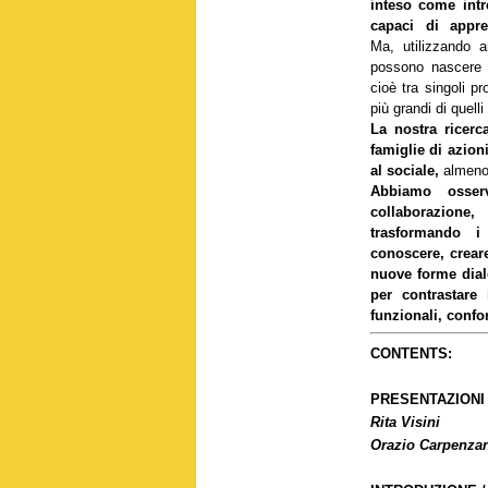
inteso come intre
capaci di appre
Ma, utilizzando an
possono nascere 
cioè tra singoli pr
più grandi di quelli
La nostra ricerc
famiglie di azion
al sociale,
almeno
Abbiamo osserv
collaborazione
trasformando i 
conoscere, crear
nuove forme dial
per contrastare
funzionali, confor
CONTENTS:
PRESENTAZIONI
Rita Visini
Orazio Carpenza