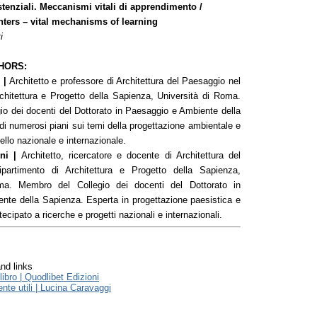
stenziali. Meccanismi vitali di apprendimento /
nters – vital mechanisms of learning
i
HORS:
 |
Architetto e professore di Architettura del Paesaggio nel
chitettura e Progetto della Sapienza, Università di Roma.
o dei docenti del Dottorato in Paesaggio e Ambiente della
di numerosi piani sui temi della progettazione ambientale e
ello nazionale e internazionale.
ni |
Architetto, ricercatore e docente di Architettura del
partimento di Architettura e Progetto della Sapienza,
ma. Membro del Collegio dei docenti del Dottorato in
nte della Sapienza. Esperta in progettazione paesistica e
ecipato a ricerche e progetti nazionali e internazionali.
nd links
ibro | Quodlibet Edizioni
te utili | Lucina Caravaggi