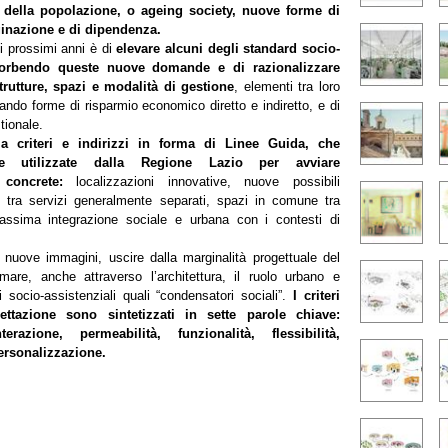
 della popolazione, o ageing society, nuove forme di
ginazione e di dipendenza.
i prossimi anni è di
elevare alcuni degli standard socio-
ssorbendo queste nuove domande e di razionalizzare
rutture, spazi e modalità di gestione
, elementi tra loro
cando forme di risparmio economico diretto e indiretto, e di
tionale.
ia criteri e indirizzi in forma di Linee Guida, che
re utilizzate dalla Regione Lazio per avviare
 concrete:
localizzazioni innovative, nuove possibili
e tra servizi generalmente separati, spazi in comune tra
massima integrazione sociale e urbana con i contesti di
 nuove immagini, uscire dalla marginalità progettuale del
mare, anche attraverso l’architettura, il ruolo urbano e
i socio-assistenziali quali “condensatori sociali”.
I criteri
gettazione sono sintetizzati in sette parole chiave:
nterazione, permeabilità, funzionalità, flessibilità,
personalizzazione.