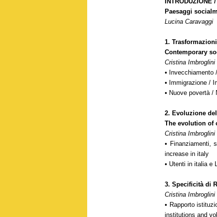
INTRODUZIONE /
Paesaggi socialm
Lucina Caravaggi
1.
Trasformazioni
Contemporary soc
Cristina Imbroglini
•
Invecchiamento /
•
Immigrazione / I
•
Nuove povertà / 
2.
Evoluzione del
The evolution of 
Cristina Imbroglini
•
Finanziamenti, s
increase in italy
•
Utenti in italia e
3.
Specificità di 
Cristina Imbroglini
•
Rapporto istituzi
institutions and v