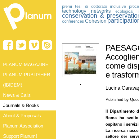
premi tesi di dottorato
inclusive proc
technology
networks
ecological 
conservation & preservatio
participatio
Cohesion
conferences
PAESAGG
Accoglien
come disp
PLANUM MAGAZINE
e trasfo
PLANUM PUBLISHER
•
(IBIDEM)
Lucina Caravagg
News & Calls
Published by Quod
Journals & Books
Il Dipartimento d
About & Proposals
Roma ha svolto 
ospitano i serviz
Planum Association
La ricerca nasce
Support Planum!
settore dei serv