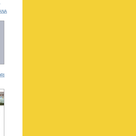
À
ANA
RI