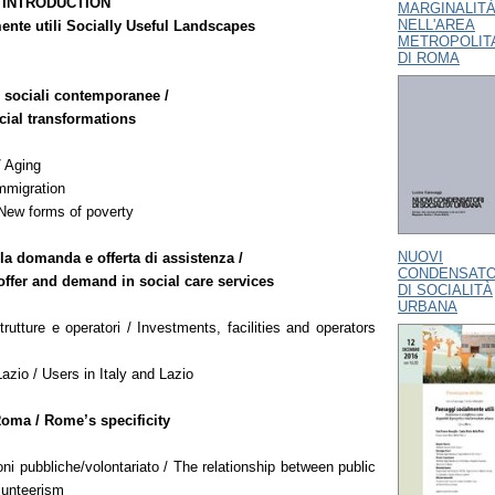
 INTRODUCTION
MARGINALIT
NELL'AREA
ente utili Socially Useful Landscapes
METROPOLIT
DI ROMA
 sociali contemporanee /
ial transformations
 Aging
mmigration
New forms of poverty
NUOVI
la domanda e offerta di assistenza /
CONDENSATO
offer and demand in social care services
DI SOCIALITÀ
URBANA
trutture e operatori / Investments, facilities and operators
 Lazio / Users in Italy and Lazio
Roma / Rome’s specificity
oni pubbliche/volontariato / The relationship between public
olunteerism