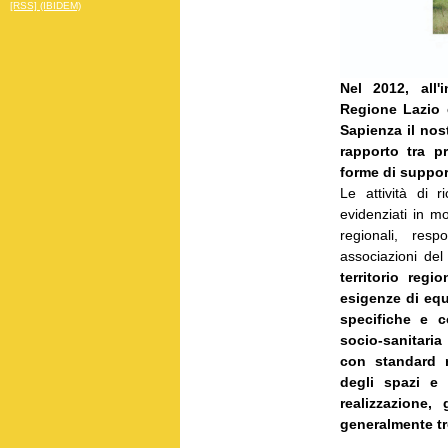
[RSS] (IBIDEM)
Nel 2012, all'
Regione Lazio e
Sapienza il nos
rapporto tra p
forme di support
Le attività di 
evidenziati in m
regionali, resp
associazioni del
territorio reg
esigenze di equ
specifiche e c
socio-sanitaria
con standard r
degli spazi e 
realizzazione,
generalmente tro