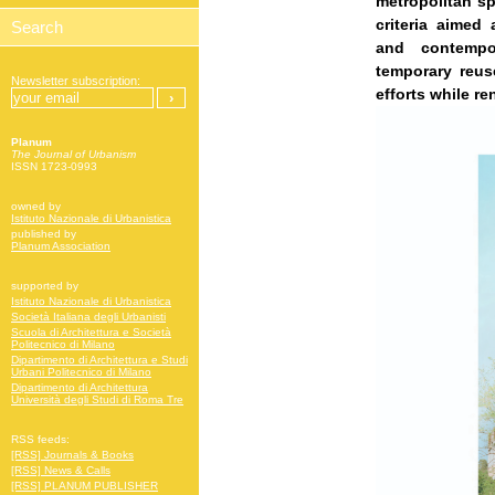
metropolitan s
criteria aimed
and contempor
temporary reus
Newsletter subscription:
efforts while r
Planum
The Journal of Urbanism
ISSN 1723-0993
owned by
Istituto Nazionale di Urbanistica
published by
Planum Association
supported by
Istituto Nazionale di Urbanistica
Società Italiana degli Urbanisti
Scuola di Architettura e Società
Politecnico di Milano
Dipartimento di Architettura e Studi
Urbani Politecnico di Milano
Dipartimento di Architettura
Università degli Studi di Roma Tre
RSS feeds:
[RSS] Journals & Books
[RSS] News & Calls
[RSS] PLANUM PUBLISHER