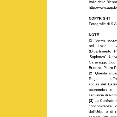
Italia della Bien
http://www.aap.b
COPYRIGHT
Fotografie di © 
NOTE
[1]
'Servizi socio
nel Lazio' - A
(Dipartimento 
'Sapienza' Univ
Caravaggi; Coord
Brienza, Pietro P
[2]
Questa situazi
Regione e suffr
sociali del Lazi
economica e ter
Provincia di Ro
[3]
Le Confraterni
concomitanza c
dell'Urbe e di r