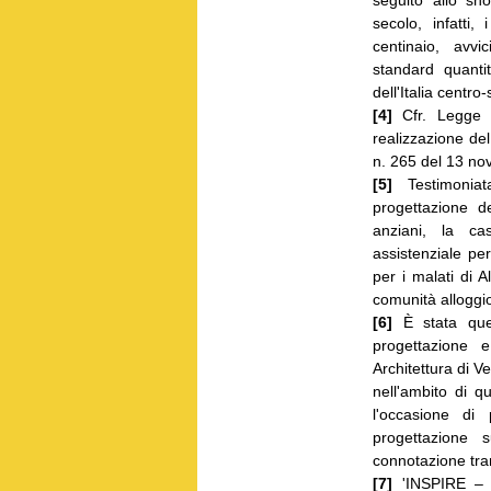
seguito allo sh
secolo, infatti
centinaio, avvi
standard quantit
dell'Italia centro
[4]
Cfr. Legge 
realizzazione del
n. 265 del 13 no
[5]
Testimoniat
progettazione de
anziani, la ca
assistenziale pe
per i malati di A
comunità alloggio 
[6]
È stata ques
progettazione 
Architettura di Ve
nell'ambito di 
l'occasione di
progettazione s
connotazione tran
[7]
'INSPIRE 