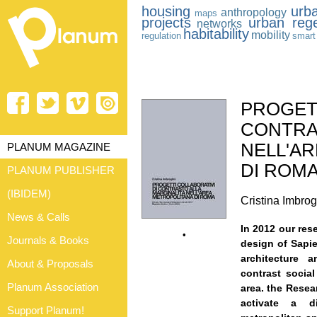
housing
urb
anthropology
maps
projects
urban rege
networks
habitability
mobility
regulation
smart 
PROGETT
CONTRA
NELL'A
PLANUM MAGAZINE
DI ROM
PLANUM PUBLISHER
(IBIDEM)
Cristina Imbrog
News & Calls
In 2012 our res
•
Journals & Books
design of Sapi
architecture
About & Proposals
contrast social
Planum Association
area. the Resear
activate a di
Support Planum!