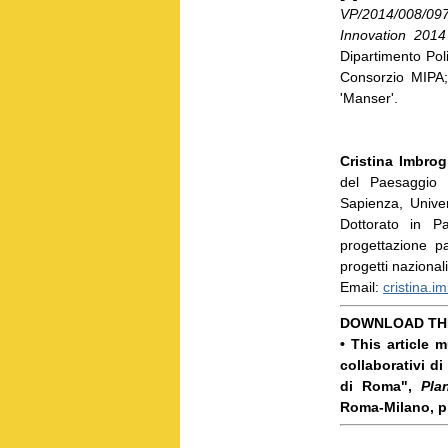
VP/2014/008/0
Innovation 201
Dipartimento Poli
Consorzio MIPA; 
'Manser'.
Cristina Imbrogl
del Paesaggio n
Sapienza, Unive
Dottorato in P
progettazione p
progetti nazionali
Email:
cristina.i
DOWNLOAD THE
• This article
collaborativi di
di Roma",
Pla
Roma-Milano, pp