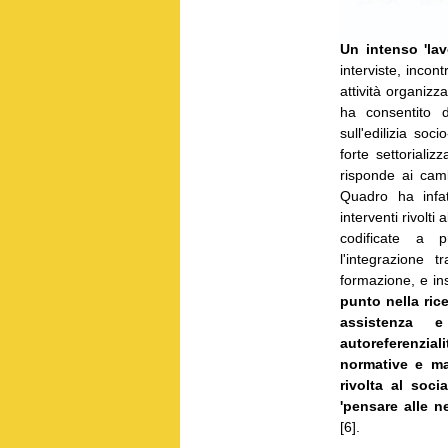
Un intenso 'la
interviste, incont
attività organizz
ha consentito d
sull'edilizia soc
forte settorializ
risponde ai camb
Quadro ha infat
interventi rivolti
codificate a pr
l'integrazione tr
formazione, e in
punto nella ric
assistenza e
autoreferenzi
normative e m
rivolta al soc
'pensare alle n
[6].