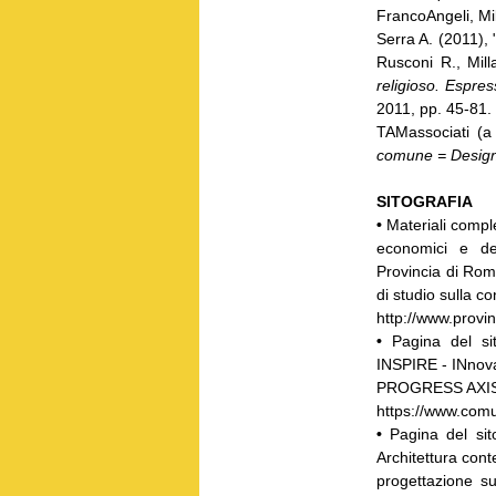
FrancoAngeli, Mi
Serra A. (2011), 
Rusconi R., Mill
religioso. Espres
2011, pp. 45-81.
TAMassociati (a
comune = Design
SITOGRAFIA
•
Materiali comple
economici e dell
Provincia di Rom
di studio sulla c
http://www.provin
•
Pagina del si
INSPIRE - INnova
PROGRESS AXI
https://www.comu
•
Pagina del sit
Architettura con
progettazione su