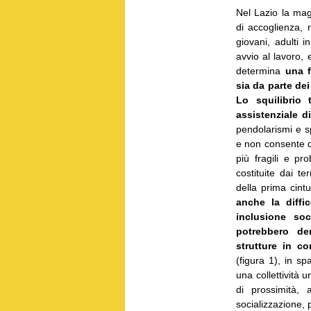
Nel Lazio la magg
di accoglienza, 
giovani, adulti in
avvio al lavoro
determina
una f
sia da parte dei
Lo squilibrio t
assistenziale 
pendolarismi e s
e non consente di
più fragili e pr
costituite dai t
della prima cint
anche la diffic
inclusione soc
potrebbero der
strutture in co
(figura 1), in s
una collettività 
di prossimità, a
socializzazione, 