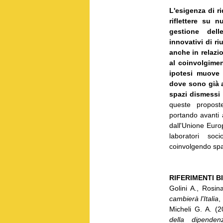
L'esigenza di ri
riflettere su 
gestione dell
innovativi di r
anche in relazi
al coinvolgimen
ipotesi muove d
dove sono già at
spazi dismessi 
queste propost
portando avanti 
dall'Unione Europ
laboratori soc
coinvolgendo spaz
RIFERIMENTI B
Golini A., Rosin
cambierà l'Italia
,
Micheli G. A. (
della dipenden