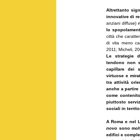
Altrettanto sig
innovative di re
anziani diffuse)
lo spopolamen
città che caratter
di vita meno cao
2011; Micheli, 20
Le strategie d
tendono non s
capillare dei 
virtuose e mira
tra attività or
anche a partire 
come contenitor
piuttosto serviz
sociali in territ
A Roma e nel La
novo
sono molto
edifici e compl