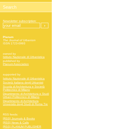
Newsletter subscription:
Planum
The Journal of Urbanism
ISSN 1723-0993
owned by
Istituto Nazionale di Urbanistica
published by
Planum Association
supported by
Istituto Nazionale di Urbanistica
Società Italiana degli Urbanisti
Scuola di Architettura e Società
Politecnico di Milano
Dipartimento di Architettura e Studi
Urbani Politecnico di Milano
Dipartimento di Architettura
Università degli Studi di Roma Tre
RSS feeds:
[RSS] Journals & Books
[RSS] News & Calls
[RSS] PLANUM PUBLISHER