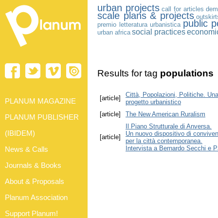
urban projects
call for articles
dem
scale plans & projects
outskir
public p
premio letteratura urbanistica
social practices
economi
urban africa
Results for tag
populations
Città, Popolazioni, Politiche. Una
[article]
PLANUM MAGAZINE
progetto urbanistico
[article]
The New American Ruralism
PLANUM PUBLISHER
Il Piano Strutturale di Anversa.
(IBIDEM)
Un nuovo dispositivo di convive
[article]
per la città contemporanea.
Intervista a Bernardo Secchi e 
News & Calls
Journals & Books
About & Proposals
Planum Association
Support Planum!