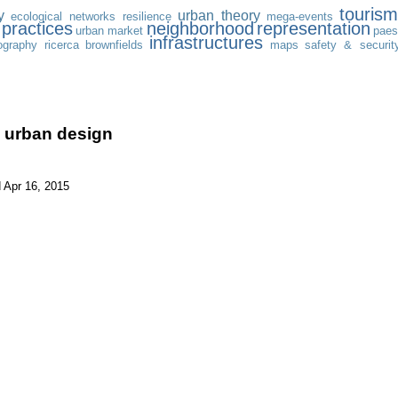
tourism
y
urban theory
ecological networks
resilience
mega-events
practices
neighborhood
representation
urban market
paes
infrastructures
graphy
ricerca
brownfields
maps
safety & securit
e urban design
 Apr 16, 2015