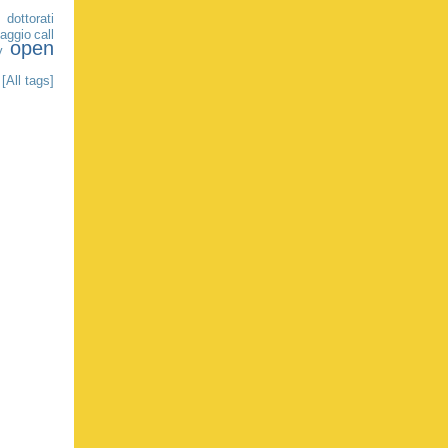
dottorati
aggio
call
open
y
[All tags]