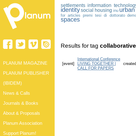
settlements
information technolog
identity
urban 
social housing
inu
for articles
premi tesi di dottorato
demo
spaces
Results for tag
collaborativ
International Conference
PLANUM MAGAZINE
[event]
LIVING TOGETHER |
created
CALL FOR PAPERS
PLANUM PUBLISHER
(IBIDEM)
News & Calls
Journals & Books
About & Proposals
Planum Association
Support Planum!