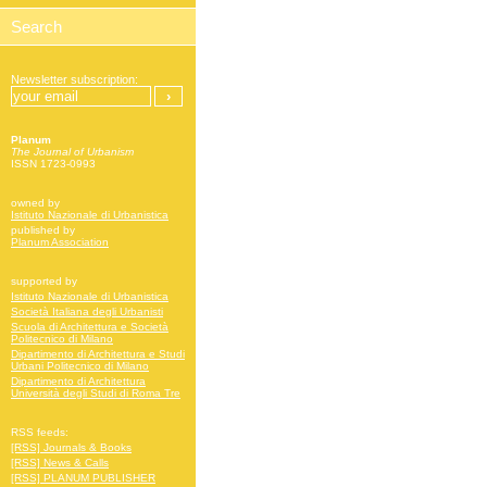
Newsletter subscription:
Planum
The Journal of Urbanism
ISSN 1723-0993
owned by
Istituto Nazionale di Urbanistica
published by
Planum Association
supported by
Istituto Nazionale di Urbanistica
Società Italiana degli Urbanisti
Scuola di Architettura e Società
Politecnico di Milano
Dipartimento di Architettura e Studi
Urbani Politecnico di Milano
Dipartimento di Architettura
Università degli Studi di Roma Tre
RSS feeds:
[RSS] Journals & Books
[RSS] News & Calls
[RSS] PLANUM PUBLISHER