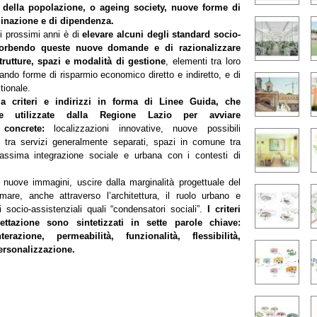
 della popolazione, o ageing society, nuove forme di
ginazione e di dipendenza.
i prossimi anni è di
elevare alcuni degli standard socio-
ssorbendo queste nuove domande e di razionalizzare
rutture, spazi e modalità di gestione
, elementi tra loro
cando forme di risparmio economico diretto e indiretto, e di
tionale.
ia criteri e indirizzi in forma di Linee Guida, che
re utilizzate dalla Regione Lazio per avviare
 concrete:
localizzazioni innovative, nuove possibili
e tra servizi generalmente separati, spazi in comune tra
massima integrazione sociale e urbana con i contesti di
 nuove immagini, uscire dalla marginalità progettuale del
mare, anche attraverso l’architettura, il ruolo urbano e
i socio-assistenziali quali “condensatori sociali”.
I criteri
gettazione sono sintetizzati in sette parole chiave:
nterazione, permeabilità, funzionalità, flessibilità,
personalizzazione.