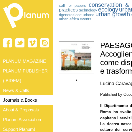
conservation & 
call for papers
ecology
urban
practices
technology
urban growth
rigenerazione urbana
urban africa
events
PAESAGG
Accoglien
come disp
PLANUM MAGAZINE
e trasfo
PLANUM PUBLISHER
•
(IBIDEM)
Lucina Caravagg
News & Calls
Published by Quod
Journals & Books
Il Dipartimento d
About & Proposals
Roma ha svolto 
ospitano i serviz
Planum Association
La ricerca nasce
Support Planum!
settore dei serv