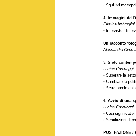
•
Squilibri metropo
4.
Immagini dall’
Cristina Imbroglini
•
Interviste / Inter
Un racconto fotog
Alessandro Cimmi
5.
Sfide contemp
Lucina Caravaggi
•
Superare la setto
•
Cambiare le polit
•
Sette parole chi
6.
Avvio di una s
Lucina Caravaggi, 
•
Casi significativi
•
Simulazioni di pr
POSTFAZIONE /