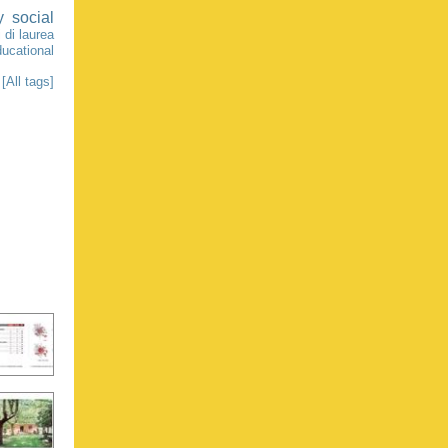
y
social
 di laurea
ducational
[All tags]