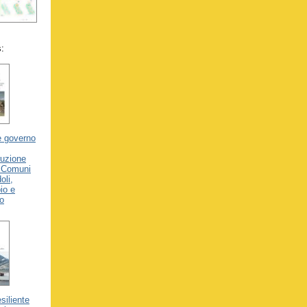
s:
e governo
ruzione
i Comuni
oli,
io e
o
siliente