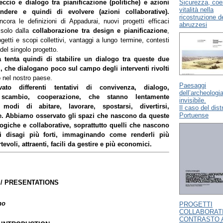
Sicurezza, coe
ccio e dialogo tra pianificazione (politiche) e azioni
vitalità nella
ndere e quindi di evolvere (azioni collaborative).
ricostruzione dei
cora le definizioni di Appadurai, nuovi progetti efficaci
abruzzesi
solo dalla
collaborazione tra design e pianificazione
,
ogetti e scopi collettivi, vantaggi a lungo termine, contesti
 del singolo progetto.
a tenta quindi di stabilire un dialogo tra queste due
i, che dialogano poco sul campo degli interventi rivolti
 nel nostro paese.
Paesaggi
ato differenti tentativi di convivenza, dialogo,
dell’archeologi
, scambio, cooperazione, che stanno lentamente
invisibile.
modi di abitare, lavorare, spostarsi, divertirsi,
Il caso del dist
Portuense
e. Abbiamo osservato gli spazi che nascono da queste
ogiche e collaborative, soprattutto quelli che nascono
 i disagi più forti, immaginando come renderli più
tevoli, attraenti, facili da gestire e più economici.
 / PRESENTATIONS
no
PROGETTI
COLLABORATI
CONTRASTO 