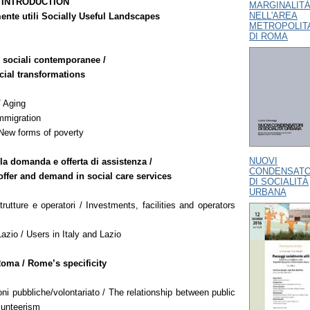
 INTRODUCTION
MARGINALIT
NELL'AREA
ente utili Socially Useful Landscapes
METROPOLIT
DI ROMA
 sociali contemporanee /
ial transformations
 Aging
mmigration
New forms of poverty
NUOVI
la domanda e offerta di assistenza /
CONDENSATO
offer and demand in social care services
DI SOCIALITÀ
URBANA
trutture e operatori / Investments, facilities and operators
 Lazio / Users in Italy and Lazio
Roma / Rome’s specificity
oni pubbliche/volontariato / The relationship between public
olunteerism