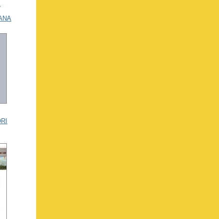
À
ANA
RI