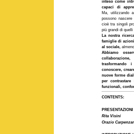
inteso come intre
capaci di appre
Ma, utilizzando an
possono nascere 
cioè tra singoli pr
più grandi di quelli
La nostra ricerc
famiglie di azion
al sociale,
almeno
Abbiamo osserv
collaborazione
trasformando i 
conoscere, crear
nuove forme dial
per contrastare
funzionali, confor
CONTENTS:
PRESENTAZIONI
Rita Visini
Orazio Carpenza