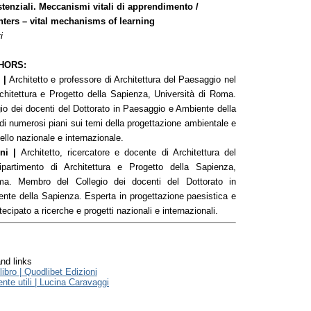
stenziali. Meccanismi vitali di apprendimento /
nters – vital mechanisms of learning
i
HORS:
 |
Architetto e professore di Architettura del Paesaggio nel
chitettura e Progetto della Sapienza, Università di Roma.
o dei docenti del Dottorato in Paesaggio e Ambiente della
di numerosi piani sui temi della progettazione ambientale e
ello nazionale e internazionale.
ni |
Architetto, ricercatore e docente di Architettura del
partimento di Architettura e Progetto della Sapienza,
ma. Membro del Collegio dei docenti del Dottorato in
nte della Sapienza. Esperta in progettazione paesistica e
ecipato a ricerche e progetti nazionali e internazionali.
nd links
ibro | Quodlibet Edizioni
te utili | Lucina Caravaggi