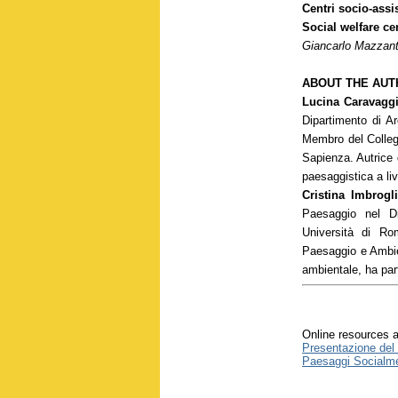
Centri socio-assi
Social welfare ce
Giancarlo Mazzant
ABOUT THE AUT
Lucina Caravaggi
Dipartimento di Ar
Membro del Collegi
Sapienza. Autrice 
paesaggistica a liv
Cristina Imbrogli
Paesaggio nel Di
Università di Ro
Paesaggio e Ambie
ambientale, ha part
Online resources a
Presentazione del l
Paesaggi Socialmen