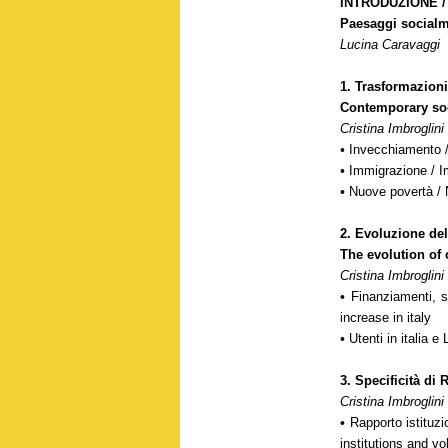
INTRODUZIONE /
Paesaggi socialm
Lucina Caravaggi
1.
Trasformazioni
Contemporary soc
Cristina Imbroglini
•
Invecchiamento /
•
Immigrazione / I
•
Nuove povertà / 
2.
Evoluzione del
The evolution of 
Cristina Imbroglini
•
Finanziamenti, s
increase in italy
•
Utenti in italia e
3.
Specificità di 
Cristina Imbroglini
•
Rapporto istituzi
institutions and v