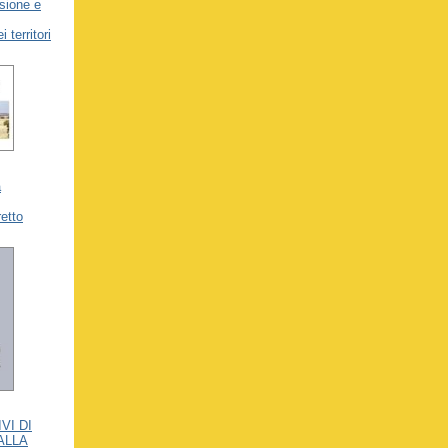
sione e
 territori
a
retto
VI DI
ALLA