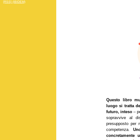
[RSS] (IBIDEM)
Questo libro mu
luogo si tratta d
futuro,
inteso
– p
sopravvive al di
presupposto per r
competenza.
Uno 
concretamente u