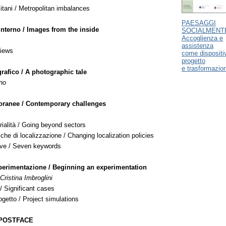
litani / Metropolitan imbalances
PAESAGGI
interno / Images from the inside
SOCIALMENTE
Accoglienza e
assistenza
views
come dispositiv
progetto
e trasformazio
rafico / A photographic tale
no
oranee / Contemporary challenges
rialità / Going beyond sectors
iche di localizzazione / Changing localization policies
ave / Seven keywords
perimentazione / Beginning an experimentation
Cristina Imbroglini
 / Significant cases
ogetto / Project simulations
 POSTFACE