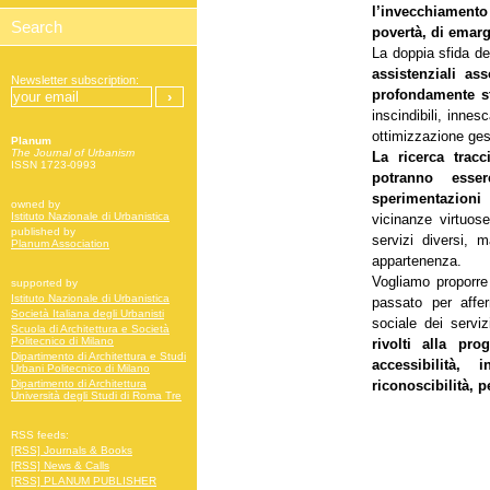
l’invecchiamento
povertà, di emar
La doppia sfida de
assistenziali a
Newsletter subscription:
profondamente st
inscindibili, innes
ottimizzazione ges
Planum
The Journal of Urbanism
La ricerca tracc
ISSN 1723-0993
potranno esse
sperimentazioni
owned by
Istituto Nazionale di Urbanistica
vicinanze virtuos
published by
servizi diversi, 
Planum Association
appartenenza.
Vogliamo proporre
supported by
Istituto Nazionale di Urbanistica
passato per affer
Società Italiana degli Urbanisti
sociale dei serviz
Scuola di Architettura e Società
Politecnico di Milano
rivolti alla pro
Dipartimento di Architettura e Studi
accessibilità, i
Urbani Politecnico di Milano
riconoscibilità, 
Dipartimento di Architettura
Università degli Studi di Roma Tre
RSS feeds:
[RSS] Journals & Books
[RSS] News & Calls
[RSS] PLANUM PUBLISHER