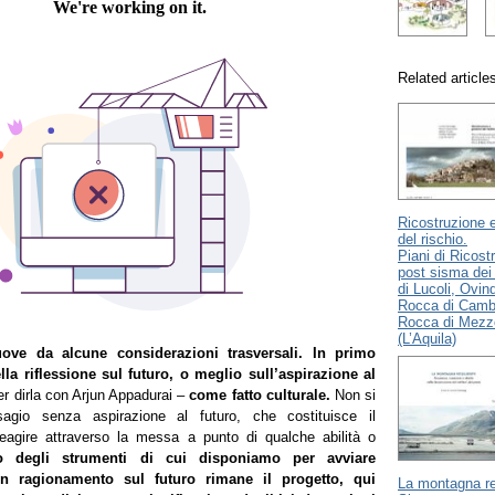
Related article
Ricostruzione 
del rischio.
Piani di Ricost
post sisma de
di Lucoli, Ovind
Rocca di Camb
Rocca di Mezz
(L’Aquila)
ove da alcune considerazioni trasversali.
In primo
ella riflessione sul futuro,
o meglio sull’aspirazione al
er dirla con Arjun Appadurai –
come fatto culturale.
Non si
sagio senza aspirazione al futuro, che costituisce il
eagire attraverso la messa a punto di qualche abilità o
degli strumenti di cui disponiamo per avviare
n ragionamento sul futuro rimane il progetto, qui
La montagna re