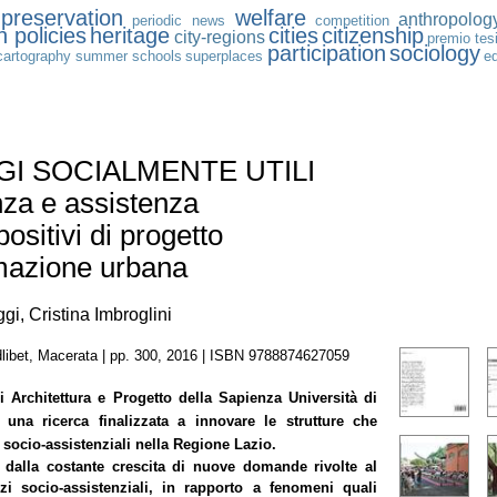
preservation
welfare
anthropolog
periodic news
competition
 policies
heritage
cities
citizenship
city-regions
premio tesi
participation
sociology
cartography
summer schools
superplaces
e
I SOCIALMENTE UTILI
za e assistenza
ositivi di progetto
rmazione urbana
i, Cristina Imbroglini
libet, Macerata | pp. 300, 2016 | ISBN 9788874627059
i Architettura e Progetto della Sapienza Università di
una ricerca finalizzata a innovare le strutture che
i socio-assistenziali nella Regione Lazio.
 dalla costante crescita di nuove domande rivolte al
izi socio-assistenziali, in rapporto a fenomeni quali