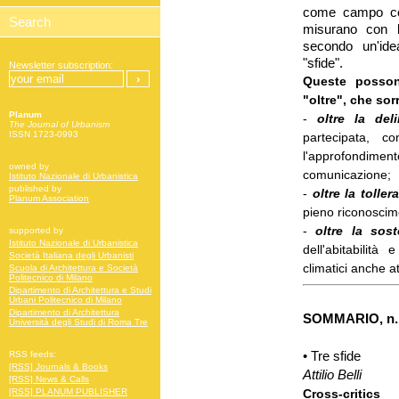
come campo com
misurano con l
secondo un'ide
"sfide".
Newsletter subscription:
Queste posson
"oltre", che sor
Planum
-
oltre la de
The Journal of Urbanism
ISSN 1723-0993
partecipata, c
l'approfondim
owned by
comunicazione;
Istituto Nazionale di Urbanistica
published by
-
oltre la toller
Planum Association
pieno riconoscime
-
oltre la soste
supported by
Istituto Nazionale di Urbanistica
dell'abitabilità
Società Italiana degli Urbanisti
climatici anche a
Scuola di Architettura e Società
Politecnico di Milano
Dipartimento di Architettura e Studi
Urbani Politecnico di Milano
Dipartimento di Architettura
SOMMARIO, n.
Università degli Studi di Roma Tre
• Tre sfide
RSS feeds:
[RSS] Journals & Books
Attilio Belli
[RSS] News & Calls
Cross-critics
[RSS] PLANUM PUBLISHER