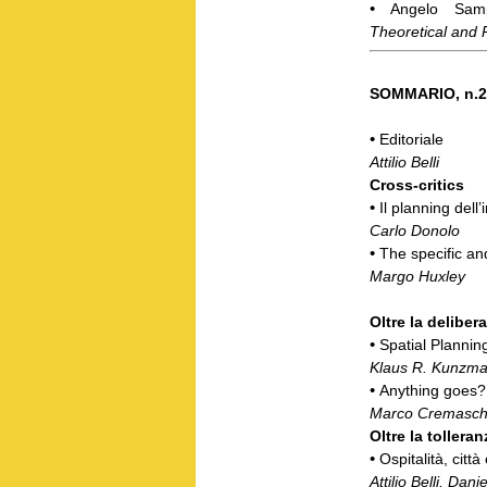
•
Angelo Sam
Theoretical and P
SOMMARIO, n.2
•
Editoriale
Attilio Belli
Cross-critics
•
Il planning dell
Carlo Donolo
•
The specific an
Margo Huxley
Oltre la delibe
•
Spatial Planni
Klaus R. Kunzm
•
Anything goes? 
Marco Cremasch
Oltre la tolleran
•
Ospitalità, citt
Attilio Belli, Dan