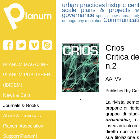
urban practices
historic cen
scale plans & projects
n
governance
special news
smart cit
Communicat
demography
regulation
Crios
Critica de
n.2
PLANUM MAGAZINE
PLANUM PUBLISHER
AA. VV.
(IBIDEM)
Published by Car
News & Calls
•
La rivista seme
Journals & Books
propone di riori
gruppo di studi
About & Proposals
urbanistica
, n
Planum Association
insediamenti uman
diretto con la ri
Support Planum!
sua titolazione 