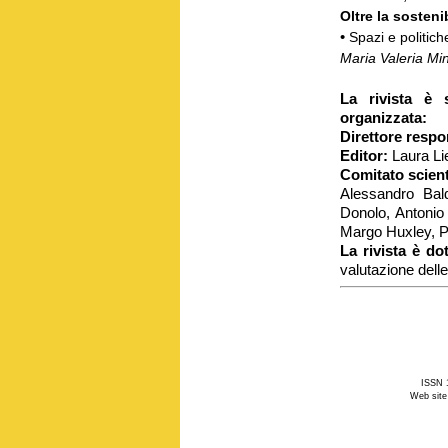
Oltre la sostenib
•
Spazi e politic
Maria Valeria Min
La rivista è 
organizzata:
Direttore respo
Editor:
Laura Li
Comitato scient
Alessandro Bald
Donolo, Antonio
Margo Huxley, P
La rivista è do
valutazione dell
ISSN 1
Web site