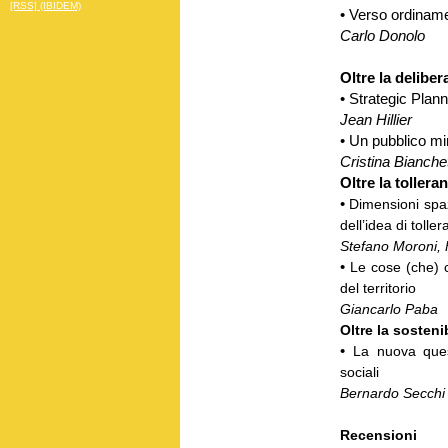
[RSS] (IBIDEM)
•
Verso ordinamen
Carlo Donolo
Oltre la delibe
•
Strategic Plann
Jean Hillier
•
Un pubblico mi
Cristina Bianchet
Oltre la tollera
•
Dimensioni spaz
dell’idea di tolle
Stefano Moroni, 
•
Le cose (che) c
del territorio
Giancarlo Paba
Oltre la sostenib
•
La nuova ques
sociali
Bernardo Secchi
Recensioni