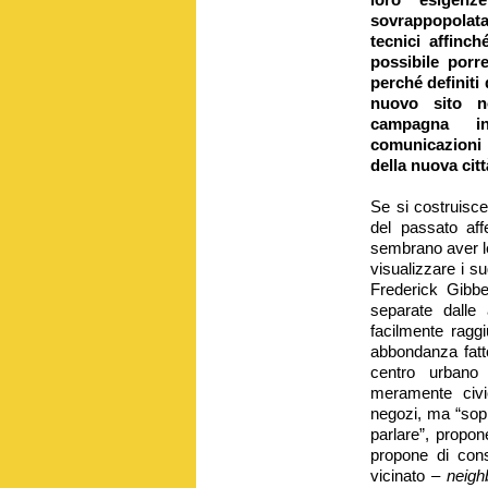
sovrappopolat
tecnici affinc
possibile porre
perché definiti
nuovo sito no
campagna in
comunicazioni f
della nuova citt
Se si costruisce
del passato af
sembrano aver le
visualizzare i su
Frederick Gibbe
separate dalle 
facilmente raggi
abbondanza fatto
centro urbano 
meramente civi
negozi, ma “sopr
parlare”, propone
propone di cons
vicinato –
neigh