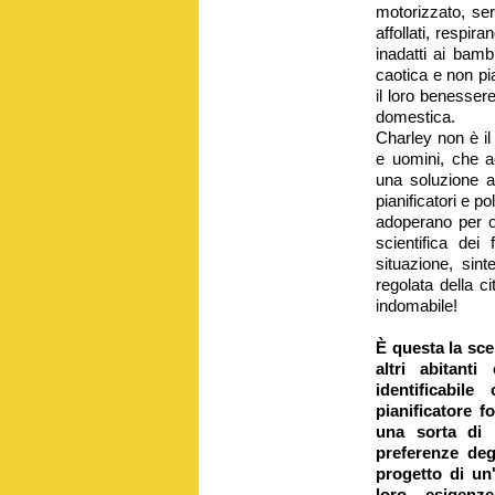
motorizzato, ser
affollati, respir
inadatti ai bambi
caotica e non pia
il loro benessere
domestica.
Charley non è il
e uomini, che a
una soluzione a
pianificatori e p
adoperano per of
scientifica dei
situazione, sin
regolata della c
indomabile!
È questa la sce
altri abitant
identificabil
pianificatore f
una sorta di 
preferenze deg
progetto di un
loro esigenz