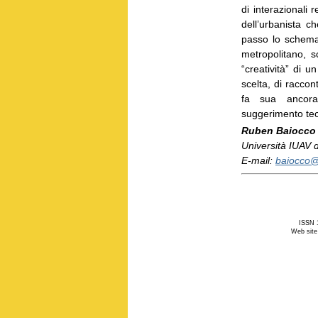
di interazionali 
dell’urbanista ch
passo lo schema
metropolitano, 
“creatività” di u
scelta, di raccon
fa sua ancora
suggerimento tec
Ruben Baiocc
Università IUAV d
E-mail:
baiocco@i
ISSN 1
Web site