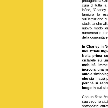
protagonista Char
cura di tutta l
infine, “Charley
famiglia fa esp
sull'istruzione p
studio anche all
nuovo modo di 
numeroso e con 
della comunità e 
In Charley in N
industriale ingl
Nella prima sc
ciclabile su un
mobilità, imme
incrocia, una m
auto a simboleg
che sia il suo
perché si sent
luogo in cui si 
Con un
flash ba
sua vecchia città
sottoposto: attr