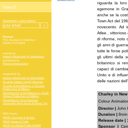
riguarda la lor
egemone in Gran
anche se la cost
Town Act del 196
Newsletter subscription:
novecento. Ad i
Atlee , vittorioso
Planum
di riforme, not
The Journal of Urbanism
ISSN 1723-0993
gli anni di guerr
tutte le forse po
owned by
gli ultimi della
Istituto Nazionale di Urbanistica
published by
britannico si re
Planum Association
capaci di cambia
supported by
Unito e di influe
Istituto Nazionale di Urbanistica
delle nazioni del
Società Italiana degli Urbanisti
Scuola di Architettura e Società
Politecnico di Milano
Dipartimento di Architettura e Studi
Charley in New
Urbani Politecnico di Milano
Dipartimento di Architettura
Colour Animatio
Università degli Studi di Roma Tre
Director |
John 
Duration |
8min
RSS feeds:
[RSS] Journals & Books
Release date |
[RSS] News & Calls
Sponsor |
Cen
[RSS] PLANUM PUBLISHER