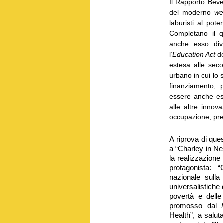
Il Rapporto Beve
del moderno
we
laburisti al pote
Completano il q
anche esso div
l’
Education Act
de
estesa alle sec
urbano in cui lo 
finanziamento, p
essere anche es
alle altre innova
occupazione, pre
A riprova di que
a “Charley in Ne
la realizzazione 
protagonista: 
nazionale sulla
universalistiche 
povertà e delle
promosso dal
Health”, a saluta