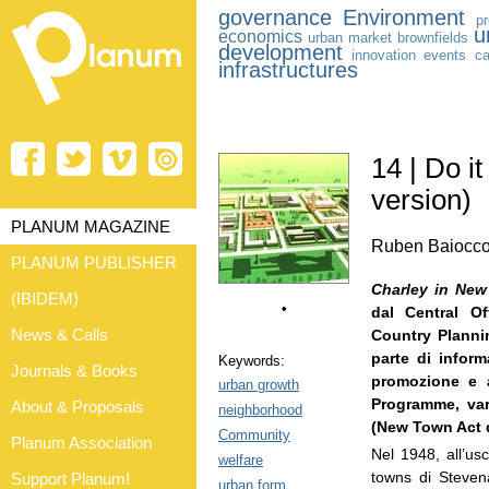
governance
Environment
p
u
economics
urban market
brownfields
development
innovation
events
ca
infrastructures
14 | Do i
version)
PLANUM MAGAZINE
Ruben Baiocc
PLANUM PUBLISHER
Charley in Ne
(IBIDEM)
•
dal Central O
News & Calls
Country Plannin
parte di inform
Keywords:
Journals & Books
promozione e 
urban growth
Programme, va
About & Proposals
neighborhood
(New Town Act d
Community
Planum Association
Nel 1948, all’usc
welfare
towns di Steven
Support Planum!
urban form