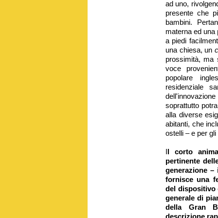
ad uno, rivolgend
presente che pi
bambini. Perta
materna ed una 
a piedi facilmen
una chiesa, un
prossimità, ma 
voce provenien
popolare ingl
residenziale s
dell'innovazio
soprattutto potr
alla diverse esig
abitanti, che inc
ostelli – e per g
I
l corto anima
pertinente del
generazione – i
fornisce una f
del dispositivo
generale di pia
della Gran B
descrizione rap