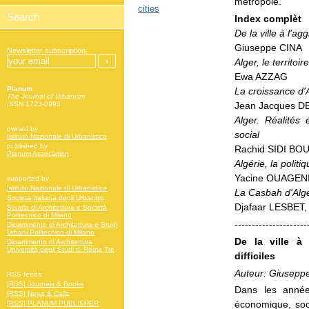
métropole.
cities
Index complèt
De la ville à l'ag
Giuseppe CINA
Newsletter subscription:
Alger, le territoi
Ewa AZZAG
Planum
La croissance d'Al
The Journal of Urbanism
Jean Jacques D
ISSN 1723-0993
Alger. Réalités
owned by
social
Istituto Nazionale di Urbanistica
published by
Rachid SIDI B
Planum Association
Algérie, la polit
Yacine OUAGEN
supported by
Istituto Nazionale di Urbanistica
La Casbah d'Alge
Società Italiana degli Urbanisti
Djafaar LESBET
Scuola di Architettura e Società
Politecnico di Milano
---------------------
Dipartimento di Architettura e Studi
Urbani Politecnico di Milano
De la ville à 
Dipartimento di Architettura
Università degli Studi di Roma Tre
difficiles
Auteur: Giusepp
RSS feeds:
[RSS] Journals & Books
Dans les années
[RSS] News & Calls
économique, soci
[RSS] PLANUM PUBLISHER