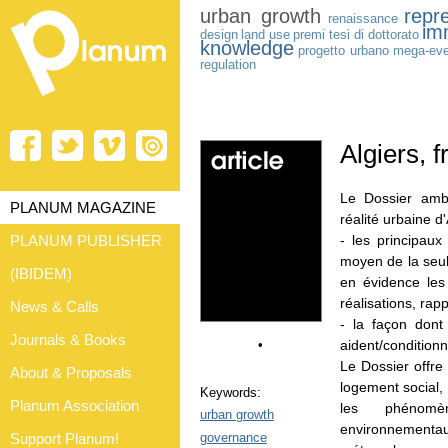
urban growth
repr
renaissance
im
design
land use
premi tesi di dottorato
knowledge
progetto urbano
mega-eve
regulation
Algiers, 
Le Dossier amb
PLANUM MAGAZINE
réalité urbaine d
PLANUM PUBLISHER
- les principaux
moyen de la seul
(IBIDEM)
en évidence les
réalisations, ra
News & Calls
- la façon dont 
Journals & Books
•
aident/conditionne
Le Dossier offre
About & Proposals
logement social,
Keywords:
Planum Association
les phénomè
urban growth
environnementaux 
governance
Support Planum!