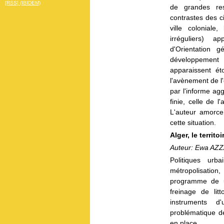
[RSS] (IBIDEM)
de grandes res
contrastes des c
ville coloniale,
irréguliers) a
d'Orientation 
développement 
apparaissent é
l'avènement de l
par l'informe ag
finie, celle de 
L'auteur amorce
cette situation.
Alger, le territ
Auteur: Ewa AZ
Politiques urb
métropolisation
programme de un
freinage de litt
instruments d'
problématique d
en place.