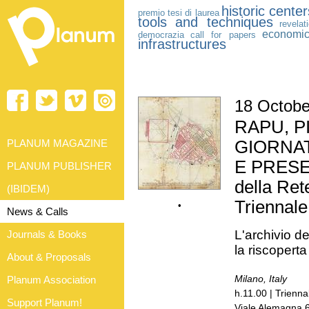
historic center
premio tesi di laurea
tools and techniques
revelat
economi
democrazia
call for papers
infrastructures
18 Octobe
RAPU, P
PLANUM MAGAZINE
GIORNAT
E PRES
PLANUM PUBLISHER
della Rete
(IBIDEM)
Triennale
•
News & Calls
L'archivio de
Journals & Books
la riscopert
About & Proposals
Milano, Italy
Planum Association
h.11.00 | Trienna
Support Planum!
Viale Alemagna 