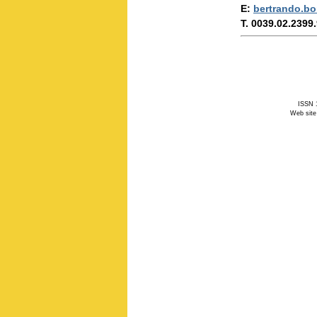
E:
bertrando.bo
T. 0039.02.2399
ISSN 1
Web site