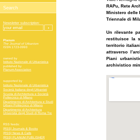
RAPu, Rete Arch
Ministero delle 
Triennale di Mi
Newsletter subscription:
Un rilevante p
restituisce la 
Planum
The Journal of Urbanism
territorio italia
ISSN 1723-0993
attraverso l’ar
Piani urbanis
owned by
Istituto Nazionale di Urbanistica
archivistico min
published by
Planum Association
supported by
Istituto Nazionale di Urbanistica
Società Italiana degli Urbanisti
Scuola di Architettura e Società
Politecnico di Milano
Dipartimento di Architettura e Studi
Urbani Politecnico di Milano
Dipartimento di Architettura
Università degli Studi di Roma Tre
RSS feeds:
[RSS] Journals & Books
[RSS] News & Calls
[RSS] PLANUM PUBLISHER