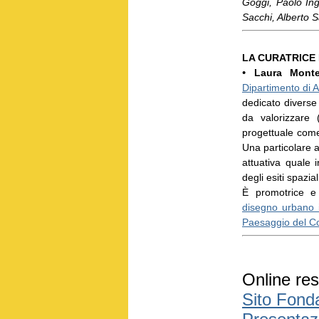
Goggi, Paolo Ingh
Sacchi, Alberto S
LA CURATRICE
•
Laura Mont
Dipartimento di A
dedicato diverse 
da valorizzare (
progettuale come 
Una particolare a
attuativa quale i
degli esiti spazia
È promotrice e
disegno urbano i
Paesaggio del C
Online res
Sito Fonda