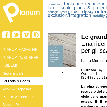
tools and technique
downtowns
large scale plans & projec
urban design
infr
periodic news
exclusion/integration
mobility
Le grand
Una ricer
per gli sc
PLANUM MAGAZINE
PLANUM PUBLISHER
Laura Montedor
(IBIDEM)
Published by F
•
News & Calls
Quaderni |
ISBN 978-88-3194
Journals & Books
La città europ
About & Proposals
recupero delle 
ciclo delle gra
Planum Association
attesa. È il 
Support Planum!
produttivo eran