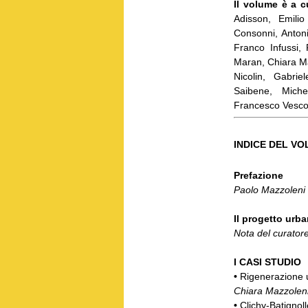
Il volume è a 
Adisson, Emilio 
Consonni, Antoni
Franco Infussi, 
Maran, Chiara Ma
Nicolin, Gabrie
Saibene, Miche
Francesco Vesco
INDICE DEL V
Prefazione
Paolo Mazzoleni
Il progetto urba
Nota del curato
I CASI STUDIO
•
Rigenerazione 
Chiara Mazzolen
•
Clichy-Batignoll