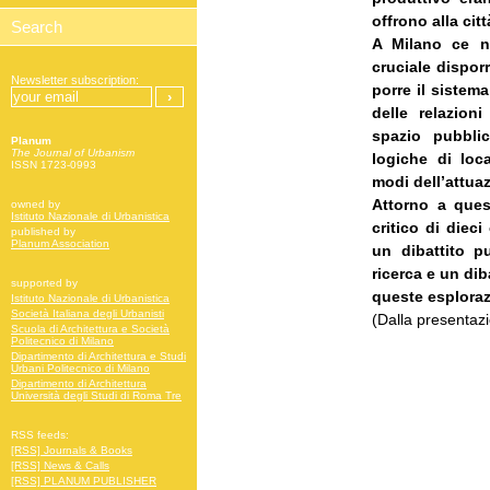
offrono alla cit
A Milano ce n
cruciale dispor
Newsletter subscription:
porre il sistema
delle relazioni
spazio pubbli
Planum
The Journal of Urbanism
logiche di loc
ISSN 1723-0993
modi dell’attua
Attorno a quest
owned by
Istituto Nazionale di Urbanistica
critico di diec
published by
Planum Association
un dibattito p
ricerca e un diba
supported by
queste esploraz
Istituto Nazionale di Urbanistica
Società Italiana degli Urbanisti
(Dalla presentaz
Scuola di Architettura e Società
Politecnico di Milano
Dipartimento di Architettura e Studi
Urbani Politecnico di Milano
Dipartimento di Architettura
Università degli Studi di Roma Tre
RSS feeds:
[RSS] Journals & Books
[RSS] News & Calls
[RSS] PLANUM PUBLISHER