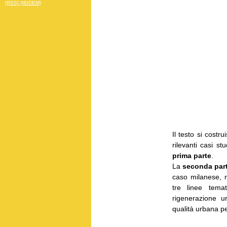
[RSS] (IBIDEM)
Il testo si costru
rilevanti casi st
prima parte
.
La
seconda par
caso milanese, 
tre linee temat
rigenerazione u
qualità urbana pe