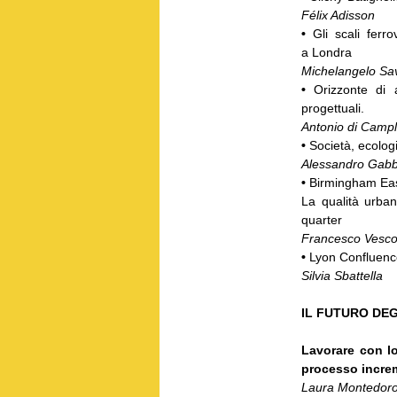
Félix Adisson
•
Gli scali ferr
a Londra
Michelangelo Sa
•
Orizzonte di 
progettuali.
Antonio di Campl
•
Società, ecolog
Alessandro Gabbi
•
Birmingham Eas
La qualità urban
quarter
Francesco Vesco
•
Lyon Confluence
Silvia Sbattella
IL FUTURO DEG
Lavorare con l
processo increm
Laura Montedor