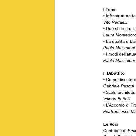
I Temi
• Infrastrutture 
Vito Redaelli
• Due sfide cruci
Laura Montedor
• La qualità urba
Paolo Mazzoleni
• I modi dell’att
Paolo Mazzoleni
Il Dibattito
• Come discutere 
Gabriele Pasqui
• Scali, architett
Valeria Bottelli
• L’Accordo di P
Pierfrancesco M
Le Voci
Contributi di
Emil