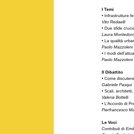
I Temi
• Infrastrutture 
Vito Redaelli
• Due sfide cruci
Laura Montedor
• La qualità urba
Paolo Mazzoleni
• I modi dell’att
Paolo Mazzoleni
Il Dibattito
• Come discutere 
Gabriele Pasqui
• Scali, architett
Valeria Bottelli
• L’Accordo di P
Pierfrancesco M
Le Voci
Contributi di
Emil