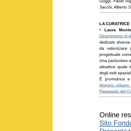
Goggi, Paolo Ingh
Sacchi, Alberto S
LA CURATRICE
•
Laura Mont
Dipartimento di A
dedicato diverse 
da valorizzare (
progettuale come 
Una particolare a
attuativa quale i
degli esiti spazia
È promotrice e
disegno urbano i
Paesaggio del C
Online res
Sito Fonda