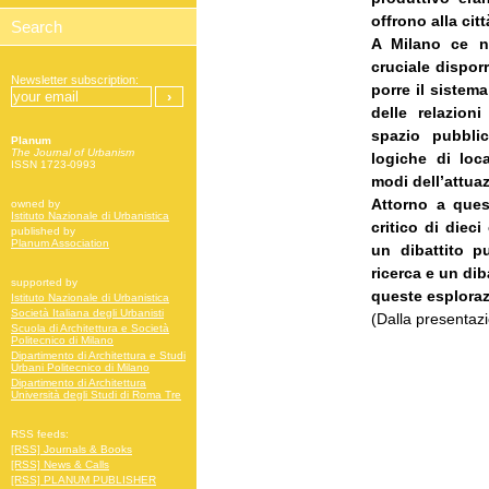
offrono alla cit
A Milano ce n
cruciale dispor
Newsletter subscription:
porre il sistema
delle relazioni
spazio pubbli
Planum
The Journal of Urbanism
logiche di loc
ISSN 1723-0993
modi dell’attua
Attorno a quest
owned by
Istituto Nazionale di Urbanistica
critico di diec
published by
Planum Association
un dibattito p
ricerca e un diba
supported by
queste esploraz
Istituto Nazionale di Urbanistica
Società Italiana degli Urbanisti
(Dalla presentaz
Scuola di Architettura e Società
Politecnico di Milano
Dipartimento di Architettura e Studi
Urbani Politecnico di Milano
Dipartimento di Architettura
Università degli Studi di Roma Tre
RSS feeds:
[RSS] Journals & Books
[RSS] News & Calls
[RSS] PLANUM PUBLISHER