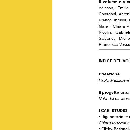
Il volume è a 
Adisson, Emilio 
Consonni, Antoni
Franco Infussi, 
Maran, Chiara Ma
Nicolin, Gabrie
Saibene, Miche
Francesco Vesco
INDICE DEL V
Prefazione
Paolo Mazzoleni
Il progetto urba
Nota del curato
I CASI STUDIO
•
Rigenerazione 
Chiara Mazzolen
•
Clichy-Batignoll