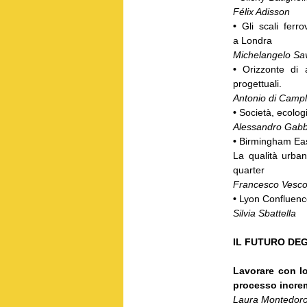
Félix Adisson
•
Gli scali ferr
a Londra
Michelangelo Sa
•
Orizzonte di 
progettuali.
Antonio di Campl
•
Società, ecolog
Alessandro Gabbi
•
Birmingham Eas
La qualità urban
quarter
Francesco Vesco
•
Lyon Confluence
Silvia Sbattella
IL FUTURO DEG
Lavorare con l
processo increm
Laura Montedor