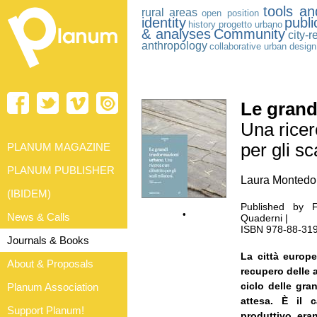
tools an
rural areas
open position
identity
publi
history
progetto urbano
& analyses
Community
city-
anthropology
collaborative urban design
Le grand
Una ricer
per gli sc
PLANUM MAGAZINE
PLANUM PUBLISHER
Laura Montedor
(IBIDEM)
Published by F
•
News & Calls
Quaderni |
ISBN 978-88-3194
Journals & Books
La città europ
About & Proposals
recupero delle 
ciclo delle gra
Planum Association
attesa. È il 
Support Planum!
produttivo eran