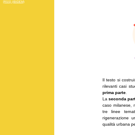
[RSS] (IBIDEM)
Il testo si costru
rilevanti casi st
prima parte
.
La
seconda par
caso milanese, 
tre linee temat
rigenerazione u
qualità urbana pe