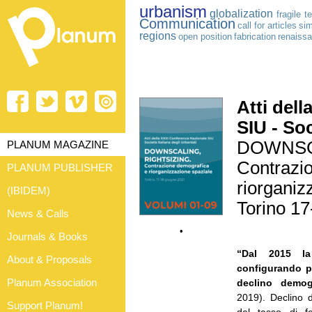
urbanism
globalization
fragile te
Communication
call for articles
sim
regions
open position
fabrication
renaiss
Atti del
SIU - Soc
DOWNSCA
PLANUM MAGAZINE
Contrazi
PLANUM PUBLISHER
riorganiz
(IBIDEM)
Torino 1
News & Calls
•
Journals & Books
“Dal 2015 la
About & Proposals
configurando pe
Planum Association
declino demogr
2019). Declino 
Support Planum!