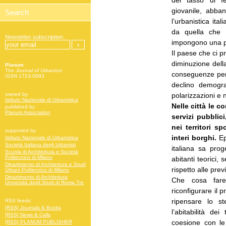
del tasso di fe
giovanile, abba
l’urbanistica it
da quella che h
Newsletter subscription:
impongono una pr
Il paese che ci p
diminuzione dell
Planum
The Journal of Urbanism
conseguenze per c
ISSN 1723-0993
declino demogr
polarizzazioni e 
owned by
Istituto Nazionale di Urbanistica
Nelle città le 
published by
Planum Association
servizi pubblic
nei territori s
supported by
interi borghi.
Ep
Istituto Nazionale di Urbanistica
Società Italiana degli Urbanisti
italiana sa pro
Scuola di Architettura e Società
Politecnico di Milano
abitanti teorici,
Dipartimento di Architettura e Studi
rispetto alle pre
Urbani Politecnico di Milano
Dipartimento di Architettura
Che cosa fare 
Università degli Studi di Roma Tre
riconfigurare il 
ripensare lo s
RSS feeds:
[RSS] Journals & Books
l’abitabilità dei
[RSS] News & Calls
coesione con le 
[RSS] PLANUM PUBLISHER