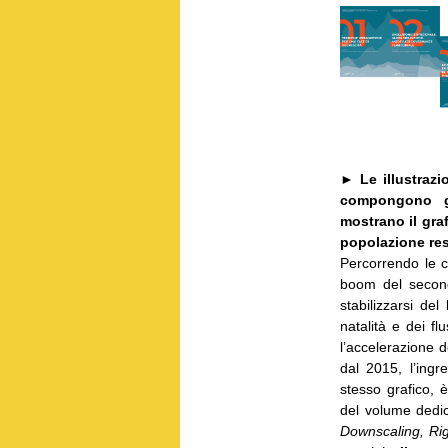
►
Le illustraz
compongono gl
mostrano il graf
popolazione resi
Percorrendo le c
boom del second
stabilizzarsi de
natalità e dei fl
l’accelerazione d
dal 2015, l’ingr
stesso grafico, è
del volume dedic
Downscaling, Rig