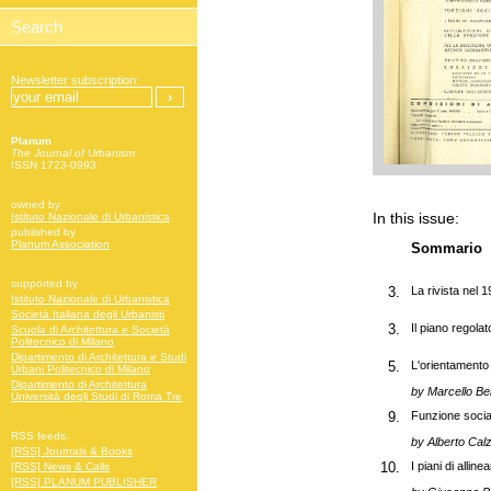
Newsletter subscription:
Planum
The Journal of Urbanism
ISSN 1723-0993
owned by
In this issue:
Istituto Nazionale di Urbanistica
published by
Planum Association
Sommario
supported by
3.
La rivista nel 
Istituto Nazionale di Urbanistica
Società Italiana degli Urbanisti
3.
Il piano regola
Scuola di Architettura e Società
Politecnico di Milano
Dipartimento di Architettura e Studi
5.
L'orientamento 
Urbani Politecnico di Milano
Dipartimento di Architettura
by Marcello Be
Università degli Studi di Roma Tre
9.
Funzione social
RSS feeds:
by Alberto Calz
[RSS] Journals & Books
10.
I piani di alline
[RSS] News & Calls
[RSS] PLANUM PUBLISHER