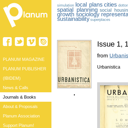
local plans
cities
simulation
dottor
spatial planning
social housi
growth
sociology
representa
sustainability
superplaces
Issue 1, 
from
Urbanis
PLANUM MAGAZINE
Urbanistica
PLANUM PUBLISHER
(IBIDEM)
News & Calls
•
Journals & Books
About & Proposals
Planum Association
Support Planum!