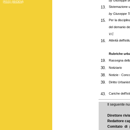
by Giuseppe Bo
[RSS] (IBIDEM)
13.
Sistemazione ur
by Giuseppe T
15.
Per la disciplin
del demanio del
V.C
16.
Attività dell'ist
Rubriche urba
19.
Rassegna dell
30.
Notiziario
38.
Notizie - Conco
39.
Diritto Urbanist
43.
Cariche dell'Ist
Il seguente nu
Direttore rivi
Redattore ca
Comitato di 