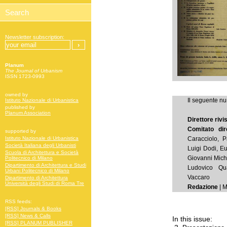
Newsletter subscription:
Planum
The Journal of Urbanism
ISSN 1723-0993
owned by
Il seguente nu
Istituto Nazionale di Urbanistica
published by
Planum Association
Direttore rivi
Comitato dir
supported by
Caracciolo, 
Istituto Nazionale di Urbanistica
Società Italiana degli Urbanisti
Luigi Dodi, Eu
Scuola di Architettura e Società
Giovanni Miche
Politecnico di Milano
Dipartimento di Architettura e Studi
Ludovico Qu
Urbani Politecnico di Milano
Vaccaro
Dipartimento di Architettura
Università degli Studi di Roma Tre
Redazione
| M
RSS feeds:
[RSS] Journals & Books
[RSS] News & Calls
In this issue:
[RSS] PLANUM PUBLISHER