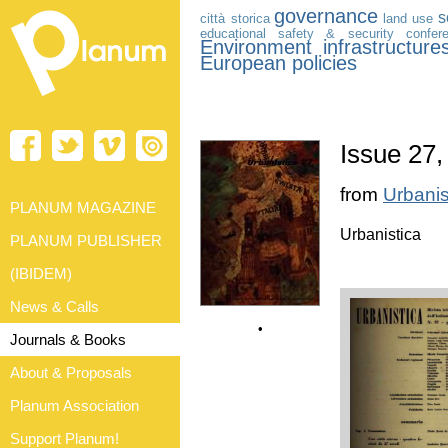
governance
s
città storica
land use
educational
safety & security
confer
Environment
infrastructure
European policies
Issue 27,
from
Urbanis
PLANUM MAGAZINE
Urbanistica
PLANUM PUBLISHER
(IBIDEM)
News & Calls
•
Journals & Books
About & Proposals
Planum Association
Support Planum!