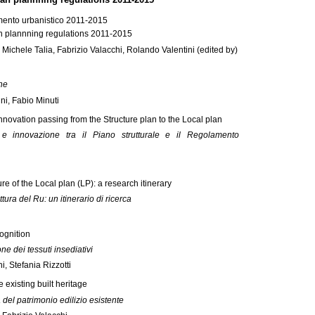
amento urbanistico 2011-2015
n plannning regulations 2011-2015
 Michele Talia, Fabrizio Valacchi, Rolando Valentini (edited by)
ne
ni, Fabio Minuti
nnovation passing from the Structure plan to the Local plan
e innovazione tra il Piano strutturale e il Regolamento
re of the Local plan (LP): a research itinerary
tura del Ru: un itinerario di ricerca
ognition
ne dei tessuti insediativi
, Stefania Rizzotti
 existing built heritage
 del patrimonio edilizio esistente