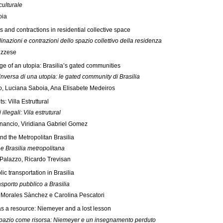
culturale
oia
s and contractions in residential collective space
linazioni e contrazioni dello spazio collettivo della residenza
uzzese
e of an utopia: Brasilia’s gated communities
nversa di una utopia: le gated community di Brasilia
o, Luciana Saboia, Ana Elisabete Medeiros
ts: Villa Estruttural
illegali: Vila estrutural
inancio, Viridiana Gabriel Gomez
and the Metropolitan Brasilia
i e Brasilia metropolitana
Palazzo, Ricardo Trevisan
ic transportation in Brasilia
asporto pubblico a Brasilia
Morales Sànchez e Carolina Pescatori
as a resource: Niemeyer and a lost lesson
 spazio come risorsa: Niemeyer e un insegnamento perduto