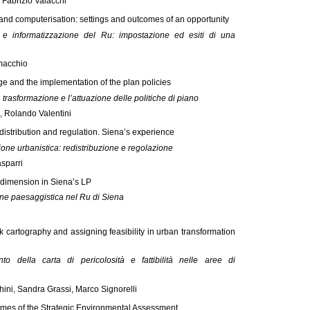
 Fabrizio Valacchi
and computerisation: settings and outcomes of an opportunity
 e informatizzazione del Ru: impostazione ed esiti di una
macchio
ge and the implementation of the plan policies
a trasformazione e l’attuazione delle politiche di piano
, Rolando Valentini
edistribution and regulation. Siena’s experience
e urbanistica: redistribuzione e regolazione
sparri
dimension in Siena’s LP
e paesaggistica nel Ru di Siena
k cartography and assigning feasibility in urban transformation
 della carta di pericolosità e fattibilità nelle aree di
ini, Sandra Grassi, Marco Signorelli
mes of the Strategic Environmental Assessment