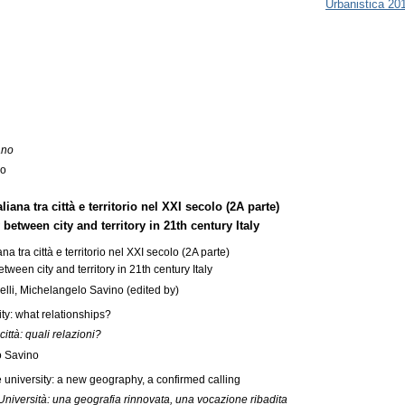
Urbanistica 20
ano
lo
aliana tra città e territorio nel XXI secolo (2A parte)
 between city and territory in 21th century Italy
ana tra città e territorio nel XXI secolo (2A parte)
tween city and territory in 21th century Italy
elli, Michelangelo Savino (edited by)
ity: what relationships?
città: quali relazioni?
o Savino
 university: a new geography, a confirmed calling
Università: una geografia rinnovata, una vocazione ribadita