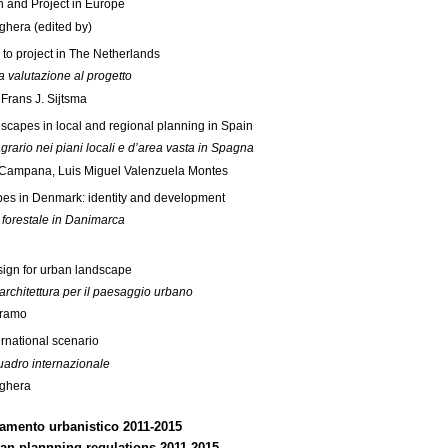
 and Project in Europe
ghera (edited by)
 to project in The Netherlands
a valutazione al progetto
Frans J. Sijtsma
dscapes in local and regional planning in Spain
rario nei piani locali e d’area vasta in Spagna
 Campana, Luis Miguel Valenzuela Montes
es in Denmark: identity and development
 forestale in Danimarca
sign for urban landscape
’architettura per il paesaggio urbano
aramo
ternational scenario
quadro internazionale
oghera
lamento urbanistico 2011-2015
ban plannning regulations 2011-2015