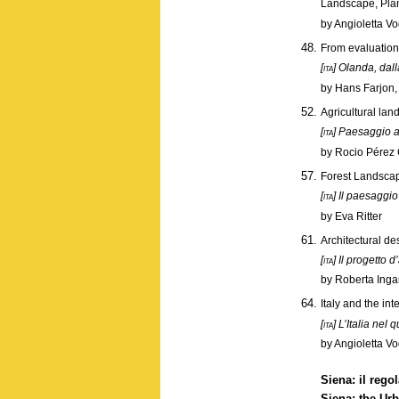
Landscape, Plan
by Angioletta Vo
From evaluation
[ita]
Olanda, dall
by Hans Farjon, 
Agricultural lan
[ita]
Paesaggio ag
by Rocio Pérez
Forest Landscap
[ita]
Il paesaggio
by Eva Ritter
Architectural de
[ita]
Il progetto d
by Roberta Ing
Italy and the in
[ita]
L’Italia nel 
by Angioletta V
Siena: il rego
Siena: the Ur