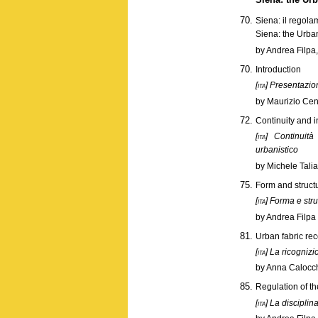
Siena: il regol
Siena: the Urba
by Andrea Filpa,
Introduction
[ita]
Presentazio
by Maurizio Cen
Continuity and i
[ita]
Continuità 
urbanistico
by Michele Talia
Form and structu
[ita]
Forma e strut
by Andrea Filpa
Urban fabric rec
[ita]
La ricognizio
by Anna Calocchi
Regulation of the
[ita]
La disciplina