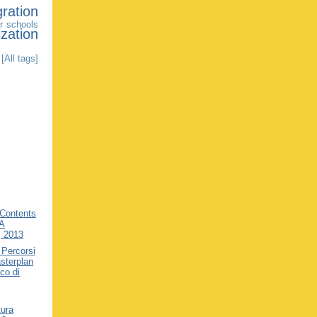
gration
 schools
zation
[All tags]
f Contents
A
, 2013
Percorsi
asterplan
ico di
tura