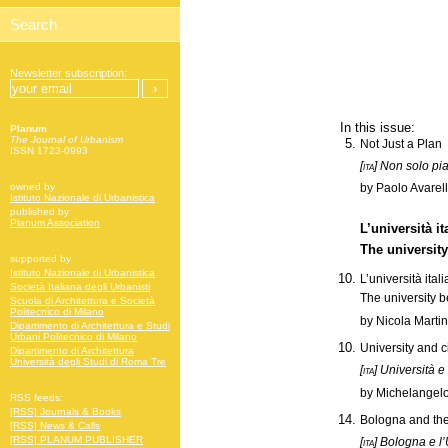
Newsletter subscription:
In this issue:
Planum
The Journal of Urbanism
Not Just a Plan
ISSN 1723-0993
[ita]
Non solo pi
owned by
by Paolo Avarel
Istituto Nazionale di Urbanistica
published by
Planum Association
L’università it
The university
supported by
Istituto Nazionale di Urbanistica
L’università itali
Società Italiana degli Urbanisti
The university be
Scuola di Architettura e Società
Politecnico di Milano
by Nicola Martin
Dipartimento di Architettura e Studi
Urbani Politecnico di Milano
University and c
Dipartimento di Architettura
Università degli Studi di Roma Tre
[ita]
Università e 
by Michelangel
RSS feeds:
[RSS] Journals & Books
Bologna and the
[RSS] News & Calls
[RSS] PLANUM PUBLISHER
[ita]
Bologna e l’