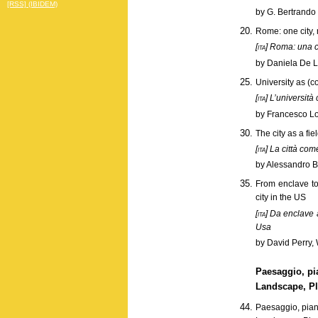
[RSS] (IBIDEM)
by G. Bertrando 
Rome: one city, 
[ita]
Roma: una cit
by Daniela De 
University as (co
[ita]
L’università 
by Francesco Lo
The city as a fie
[ita]
La città come
by Alessandro B
From enclave to
city in the US
[ita]
Da enclave ad
Usa
by David Perry,
Paesaggio, pi
Landscape, Pl
Paesaggio, pian