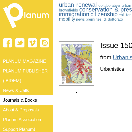
urban renewal
collaborative urban
conservation & pres
brownfields
immigration
citizenship
call for
mobility
news
premi tesi di dottorato
Issue 15
from
Urbanis
PLANUM MAGAZINE
Urbanistica
PLANUM PUBLISHER
(IBIDEM)
News & Calls
•
Journals & Books
About & Proposals
Planum Association
Support Planum!