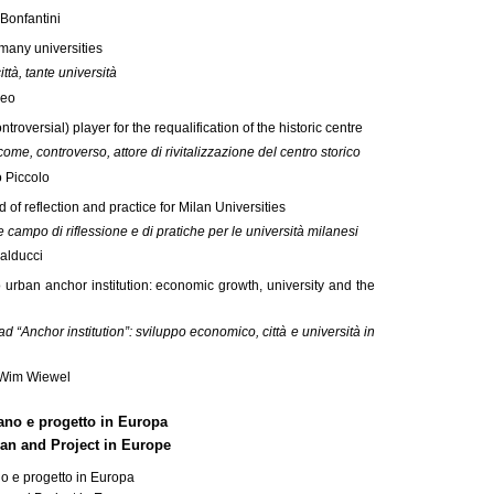
Bonfantini
many universities
tà, tante università
Leo
ntroversial) player for the requalification of the historic centre
come, controverso, attore di rivitalizzazione del centro storico
 Piccolo
ld of reflection and practice for Milan Universities
 campo di riflessione e di pratiche per le università milanesi
alducci
 urban anchor institution: economic growth, university and the
 “Anchor institution”: sviluppo economico, città e università in
 Wim Wiewel
ano e progetto in Europa
an and Project in Europe
o e progetto in Europa