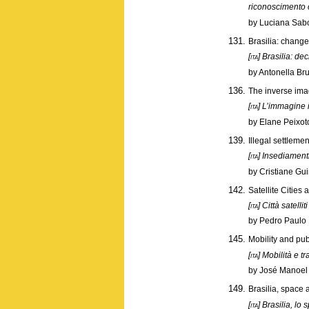
riconoscimento 
by Luciana Sab
Brasilia: change
[ita]
Brasilia: dec
by Antonella Br
The inverse imag
[ita]
L’immagine i
by Elane Peixot
Illegal settlemen
[ita]
Insediamenti 
by Cristiane Gu
Satellite Cities 
[ita]
Città satellit
by Pedro Paulo 
Mobility and publ
[ita]
Mobilità e tr
by José Manoel 
Brasilia, space 
[ita]
Brasilia, lo