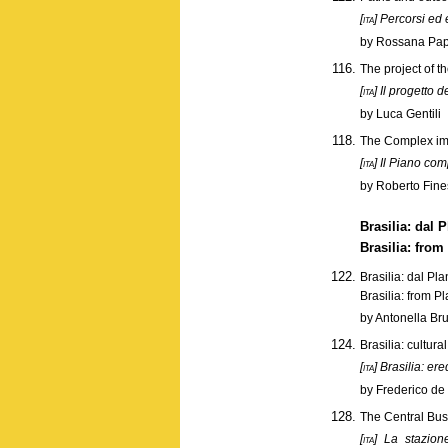
[ita]
Percorsi ed e
by Rossana Pap
The project of t
[ita]
Il progetto d
by Luca Gentili
The Complex imp
[ita]
Il Piano comp
by Roberto Fine
Brasilia: dal 
Brasilia: from
Brasilia: dal Pla
Brasilia: from P
by Antonella Br
Brasilia: cultur
[ita]
Brasilia: ere
by Frederico de
The Central Bus 
[ita]
La stazione