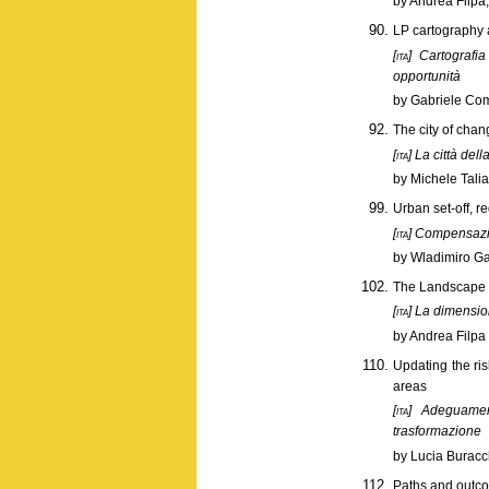
by Andrea Filpa,
LP cartography 
[ita]
Cartografia
opportunità
by Gabriele Co
The city of chan
[ita]
La città dell
by Michele Talia
Urban set-off, r
[ita]
Compensazion
by Wladimiro Ga
The Landscape 
[ita]
La dimension
by Andrea Filpa
Updating the ris
areas
[ita]
Adeguamento
trasformazione
by Lucia Buracch
Paths and outco