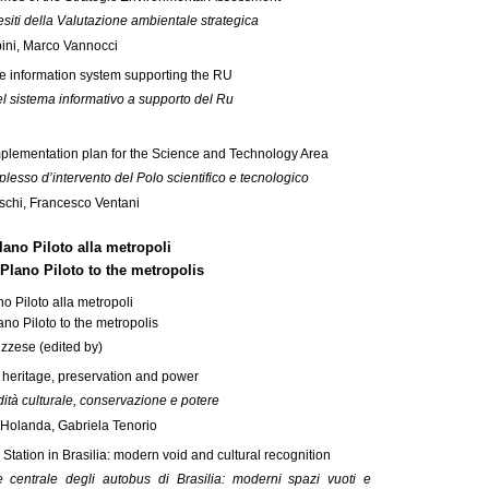
siti della Valutazione ambientale strategica
ini, Marco Vannocci
he information system supporting the RU
el sistema informativo a supporto del Ru
lementation plan for the Science and Technology Area
lesso d’intervento del Polo scientifico e tecnologico
schi, Francesco Ventani
Plano Piloto alla metropoli
 Plano Piloto to the metropolis
no Piloto alla metropoli
lano Piloto to the metropolis
uzzese (edited by)
al heritage, preservation and power
dità culturale, conservazione e potere
 Holanda, Gabriela Tenorio
Station in Brasilia: modern void and cultural recognition
 centrale degli autobus di Brasilia: moderni spazi vuoti e