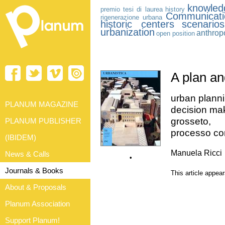
knowled
premio tesi di laurea
history
Communicati
rigenerazione urbana
historic centers
scenarios
urbanization
anthrop
open position
A plan an
urban planni
PLANUM MAGAZINE
decision mak
grosseto,
PLANUM PUBLISHER
processo con
(IBIDEM)
Manuela Ricci
News & Calls
•
Journals & Books
This article appea
About & Proposals
Planum Association
Support Planum!