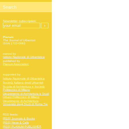
Newsletter subscription:
Planum
The Journal of Urbanism
ISSN 1723-0993
owned by
Istituto Nazionale di Urbanistica
published by
Planum Association
supported by
Istituto Nazionale di Urbanistica
Società Italiana degli Urbanisti
Scuola di Architettura e Società
Politecnico di Milano
Dipartimento di Architettura e Studi
Urbani Politecnico di Milano
Dipartimento di Architettura
Università degli Studi di Roma Tre
RSS feeds:
[RSS] Journals & Books
[RSS] News & Calls
[RSS] PLANUM PUBLISHER