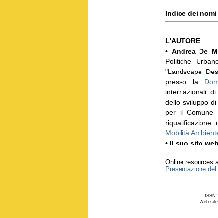
Indice dei nomi
L'AUTORE
•
Andrea De Ma
Politiche Urban
"Landscape Des
presso la
Dom
internazionali d
dello sviluppo di
per il Comune d
riqualificazion
Mobilità Ambiente
•
Il suo sito we
Online resources a
Presentazione del
ISSN 1
Web site