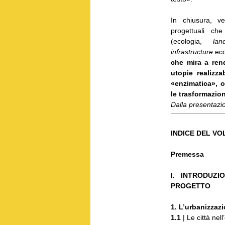
In chiusura, v
progettuali c
(ecologia,
la
infrastructure
ecc
che mira a rend
utopie realizza
«enzimatica», o
le trasformazio
Dalla presentazi
INDICE DEL V
Premessa
I. INTRODUZI
PROGETTO
1. L’urbanizzazi
1.1
| Le città nel