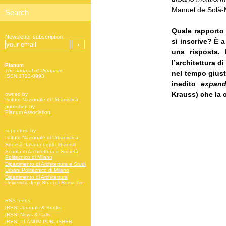
Manuel de Solà-
Quale rapporto e
Newsletter subscription:
si inscrive?
È a
una risposta. 
l’architettura d
Planum
The Journal of Urbanism
nel tempo giust
ISSN 1723-0993
inedito
expand
Krauss) che la c
owned by
Istituto Nazionale di Urbanistica
published by
Planum Association
supported by
Istituto Nazionale di Urbanistica
Società Italiana degli Urbanisti
Scuola di Architettura e Società
Politecnico di Milano
Dipartimento di Architettura e Studi
Urbani Politecnico di Milano
Dipartimento di Architettura
Università degli Studi di Roma Tre
RSS feeds:
[RSS] Journals & Books
[RSS] News & Calls
[RSS] PLANUM PUBLISHER