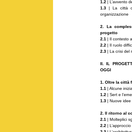
1.2
| L’avvento de
1.3
| La città c
organizzazione
2. La compless
progetto
2.1
| Il contesto 
2.2
| Il ruolo diff
2.3
| La crisi del 
II. IL PROGET
OGGI
1. Oltre la città
1.1
| Alcune inizia
1.2
| Sert e l’eme
1.3
| Nuove idee
2. Il ritorno al 
2.1
| Molteplici sg
2.2
| L’approccio
2.3
| L’architettur