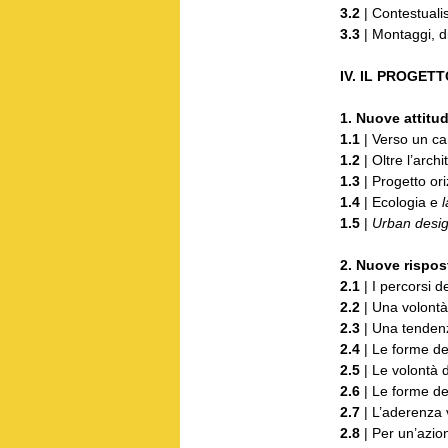
3.2
| Contestual
3.3
| Montaggi, di
IV. IL PROGE
1. Nuove attitu
1.1
| Verso un c
1.2
| Oltre l’arch
1.3
| Progetto or
1.4
| Ecologia e
1.5
|
Urban desi
2. Nuove rispost
2.1
| I percorsi de
2.2
| Una volon
2.3
| Una tendenz
2.4
| Le forme de
2.5
| Le volontà d
2.6
| Le forme de
2.7
| L’aderenza v
2.8
| Per un’azio