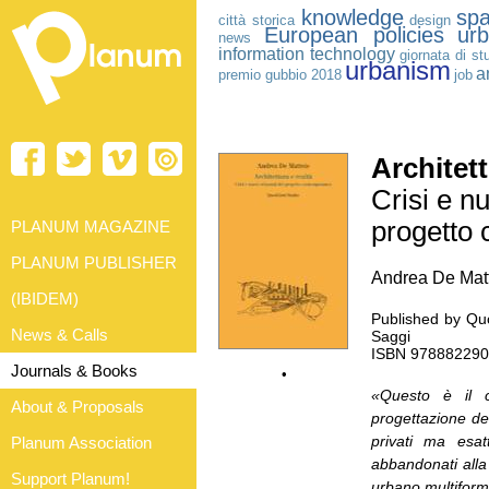
knowledge
spa
città storica
design
European policies
ur
news
information technology
giornata di st
urbanism
a
premio gubbio 2018
job
Architett
Crisi e nu
progetto
PLANUM MAGAZINE
PLANUM PUBLISHER
Andrea De Mat
(IBIDEM)
Published by Quo
News & Calls
Saggi
ISBN 9788822901
Journals & Books
•
«Questo è il c
About & Proposals
progettazione del
privati ma esat
Planum Association
abbandonati alla 
Support Planum!
urbano multifor