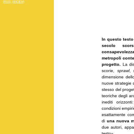
[RSS] (IBIDEM)
In questo testo 
secolo scor
consapevolezza
metropoli cont
progetto.
La diss
scorie,
sprawl
, 
dimensione dello
nuove strategie 
stesso del progett
teoriche degli arc
inediti orizzont
condizioni empiri
esattamente co
di
una nuova m
due autori, appa
testo».