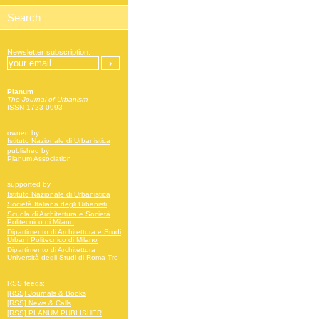
Newsletter subscription:
Planum
The Journal of Urbanism
ISSN 1723-0993
owned by
Istituto Nazionale di Urbanistica
published by
Planum Association
supported by
Istituto Nazionale di Urbanistica
Società Italiana degli Urbanisti
Scuola di Architettura e Società
Politecnico di Milano
Dipartimento di Architettura e Studi
Urbani Politecnico di Milano
Dipartimento di Architettura
Università degli Studi di Roma Tre
RSS feeds:
[RSS] Journals & Books
[RSS] News & Calls
[RSS] PLANUM PUBLISHER