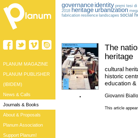
governance
identity
premi tesi di
heritage
urbanization
2018
mega
social 
fabrication
resilience
landscapes
The natio
heritage
PLANUM MAGAZINE
cultural heri
PLANUM PUBLISHER
historic cen
education &
(IBIDEM)
News & Calls
Giovanni Biall
•
Journals & Books
This article appea
About & Proposals
Planum Association
Support Planum!